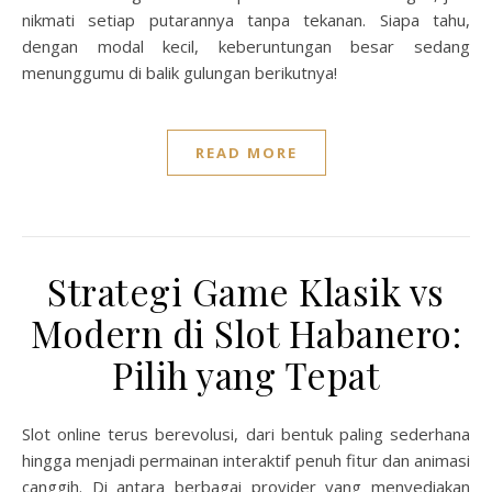
nikmati setiap putarannya tanpa tekanan. Siapa tahu,
dengan modal kecil, keberuntungan besar sedang
menunggumu di balik gulungan berikutnya!
READ MORE
Strategi Game Klasik vs
Modern di Slot Habanero:
Pilih yang Tepat
Slot online terus berevolusi, dari bentuk paling sederhana
hingga menjadi permainan interaktif penuh fitur dan animasi
canggih. Di antara berbagai provider yang menyediakan