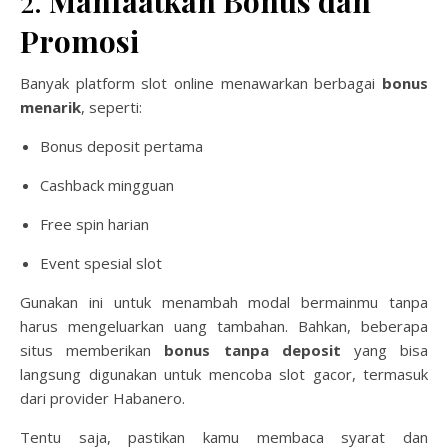
2.
Manfaatkan Bonus dan
Promosi
Banyak platform slot online menawarkan berbagai
bonus
menarik
, seperti:
Bonus deposit pertama
Cashback mingguan
Free spin harian
Event spesial slot
Gunakan ini untuk menambah modal bermainmu tanpa
harus mengeluarkan uang tambahan. Bahkan, beberapa
situs memberikan
bonus tanpa deposit
yang bisa
langsung digunakan untuk mencoba slot gacor, termasuk
dari provider Habanero.
Tentu saja, pastikan kamu membaca syarat dan