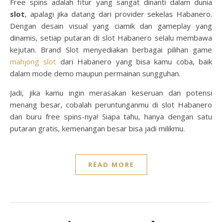
Free spins adalah fitur yang sangat dinanti dalam dunia
slot
, apalagi jika datang dari provider sekelas Habanero.
Dengan desain visual yang ciamik dan gameplay yang
dinamis, setiap putaran di slot Habanero selalu membawa
kejutan. Brand Slot menyediakan berbagai pilihan game
mahjong slot
dari Habanero yang bisa kamu coba, baik
dalam mode demo maupun permainan sungguhan.
Jadi, jika kamu ingin merasakan keseruan dan potensi
menang besar, cobalah peruntunganmu di slot Habanero
dan buru free spins-nya! Siapa tahu, hanya dengan satu
putaran gratis, kemenangan besar bisa jadi milikmu.
READ MORE