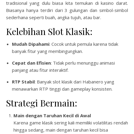
tradisional yang dulu biasa kita temukan di kasino darat.
Biasanya hanya terdiri dari 3 gulungan dan simbol-simbol
sederhana seperti buah, angka tujuh, atau bar.
Kelebihan Slot Klasik:
Mudah Dipahami
: Cocok untuk pemula karena tidak
banyak fitur yang membingungkan.
Cepat dan Efisien
: Tidak perlu menunggu animasi
panjang atau fitur interaktif.
RTP Stabil
: Banyak slot klasik dari Habanero yang
menawarkan RTP tinggi dan gameplay konsisten.
Strategi Bermain:
Main dengan Taruhan Kecil di Awal
Karena game klasik sering kali memiliki volatilitas rendah
hingga sedang, main dengan taruhan kecil bisa