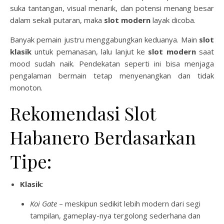
suka tantangan, visual menarik, dan potensi menang besar
dalam sekali putaran, maka
slot modern
layak dicoba.
Banyak pemain justru menggabungkan keduanya. Main
slot
klasik
untuk pemanasan, lalu lanjut ke
slot modern
saat
mood sudah naik. Pendekatan seperti ini bisa menjaga
pengalaman bermain tetap menyenangkan dan tidak
monoton.
Rekomendasi Slot
Habanero Berdasarkan
Tipe:
Klasik
:
Koi Gate
– meskipun sedikit lebih modern dari segi
tampilan, gameplay-nya tergolong sederhana dan