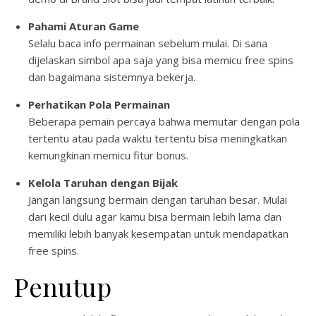
Pahami Aturan Game
Selalu baca info permainan sebelum mulai. Di sana
dijelaskan simbol apa saja yang bisa memicu free spins
dan bagaimana sistemnya bekerja.
Perhatikan Pola Permainan
Beberapa pemain percaya bahwa memutar dengan pola
tertentu atau pada waktu tertentu bisa meningkatkan
kemungkinan memicu fitur bonus.
Kelola Taruhan dengan Bijak
Jangan langsung bermain dengan taruhan besar. Mulai
dari kecil dulu agar kamu bisa bermain lebih lama dan
memiliki lebih banyak kesempatan untuk mendapatkan
free spins.
Penutup