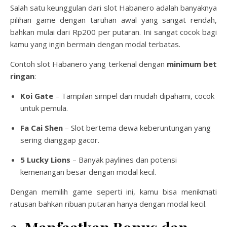
Salah satu keunggulan dari slot Habanero adalah banyaknya
pilihan game dengan taruhan awal yang sangat rendah,
bahkan mulai dari Rp200 per putaran. Ini sangat cocok bagi
kamu yang ingin bermain dengan modal terbatas.
Contoh slot Habanero yang terkenal dengan
minimum bet
ringan
:
Koi Gate
– Tampilan simpel dan mudah dipahami, cocok
untuk pemula.
Fa Cai Shen
– Slot bertema dewa keberuntungan yang
sering dianggap gacor.
5 Lucky Lions
– Banyak paylines dan potensi
kemenangan besar dengan modal kecil.
Dengan memilih game seperti ini, kamu bisa menikmati
ratusan bahkan ribuan putaran hanya dengan modal kecil.