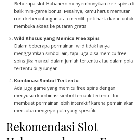
Beberapa slot Habanero menyembunyikan free spins di
balik mini-game bonus. Misalnya, kamu harus memutar
roda keberuntungan atau memilih peti harta karun untuk
membuka akses ke putaran gratis.
Wild Khusus yang Memicu Free Spins
Dalam beberapa permainan, wild tidak hanya
menggantikan simbol lain, tapi juga bisa memicu free
spins jika muncul dalam jumlah tertentu atau dalam pola
tertentu di gulungan.
Kombinasi Simbol Tertentu
Ada juga game yang memicu free spins dengan
menyusun kombinasi simbol tematik tertentu. Ini
membuat permainan lebih interaktif karena pemain akan
mencoba mengejar pola yang spesifik.
Rekomendasi Slot