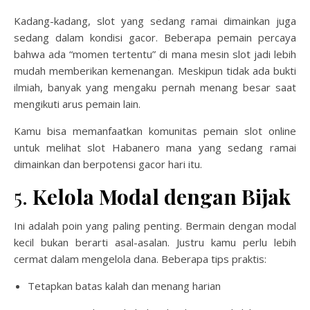
Kadang-kadang, slot yang sedang ramai dimainkan juga
sedang dalam kondisi gacor. Beberapa pemain percaya
bahwa ada “momen tertentu” di mana mesin slot jadi lebih
mudah memberikan kemenangan. Meskipun tidak ada bukti
ilmiah, banyak yang mengaku pernah menang besar saat
mengikuti arus pemain lain.
Kamu bisa memanfaatkan komunitas pemain slot online
untuk melihat slot Habanero mana yang sedang ramai
dimainkan dan berpotensi gacor hari itu.
5.
Kelola Modal dengan Bijak
Ini adalah poin yang paling penting. Bermain dengan modal
kecil bukan berarti asal-asalan. Justru kamu perlu lebih
cermat dalam mengelola dana. Beberapa tips praktis:
Tetapkan batas kalah dan menang harian