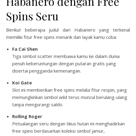
Habanero dengan Free
Spins Seru
Berikut beberapa judul dari Habanero yang terkenal
memiliki fitur free spins menarik dan layak kamu coba:
Fa Cai Shen
Tiga simbol scatter membawa kamu ke dalam dunia
penuh keberuntungan dengan putaran gratis yang
disertai pengganda kemenangan.
Koi Gate
Slot ini memberikan free spins melalui fitur respin, yang
memungkinkan simbol wild terus muncul berulang-ulang
tanpa mengurangi saldo.
Rolling Roger
Petualangan seru dengan tikus hutan ini menghadirkan
free spins berdasarkan koleksi simbol jamur,