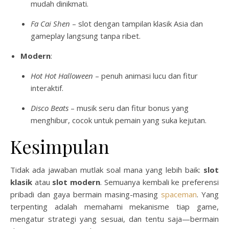
mudah dinikmati.
Fa Cai Shen
– slot dengan tampilan klasik Asia dan
gameplay langsung tanpa ribet.
Modern
:
Hot Hot Halloween
– penuh animasi lucu dan fitur
interaktif.
Disco Beats
– musik seru dan fitur bonus yang
menghibur, cocok untuk pemain yang suka kejutan.
Kesimpulan
Tidak ada jawaban mutlak soal mana yang lebih baik:
slot
klasik
atau
slot modern
. Semuanya kembali ke preferensi
pribadi dan gaya bermain masing-masing
spaceman
. Yang
terpenting adalah memahami mekanisme tiap game,
mengatur strategi yang sesuai, dan tentu saja—bermain