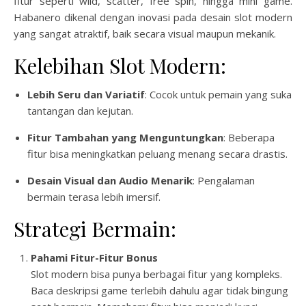
fitur seperti wild, scatter, free spin, hingga mini game.
Habanero dikenal dengan inovasi pada desain slot modern
yang sangat atraktif, baik secara visual maupun mekanik.
Kelebihan Slot Modern:
Lebih Seru dan Variatif
: Cocok untuk pemain yang suka
tantangan dan kejutan.
Fitur Tambahan yang Menguntungkan
: Beberapa
fitur bisa meningkatkan peluang menang secara drastis.
Desain Visual dan Audio Menarik
: Pengalaman
bermain terasa lebih imersif.
Strategi Bermain:
Pahami Fitur-Fitur Bonus
Slot modern bisa punya berbagai fitur yang kompleks.
Baca deskripsi game terlebih dahulu agar tidak bingung