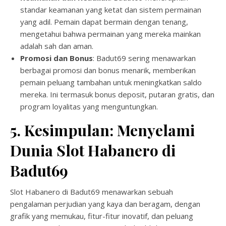
standar keamanan yang ketat dan sistem permainan
yang adil. Pemain dapat bermain dengan tenang,
mengetahui bahwa permainan yang mereka mainkan
adalah sah dan aman.
Promosi dan Bonus
: Badut69 sering menawarkan
berbagai promosi dan bonus menarik, memberikan
pemain peluang tambahan untuk meningkatkan saldo
mereka. Ini termasuk bonus deposit, putaran gratis, dan
program loyalitas yang menguntungkan.
5. Kesimpulan: Menyelami
Dunia Slot Habanero di
Badut69
Slot Habanero di Badut69 menawarkan sebuah
pengalaman perjudian yang kaya dan beragam, dengan
grafik yang memukau, fitur-fitur inovatif, dan peluang