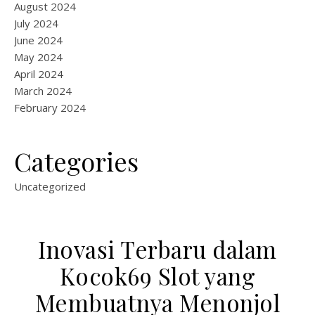
August 2024
July 2024
June 2024
May 2024
April 2024
March 2024
February 2024
Categories
Uncategorized
Inovasi Terbaru dalam
Kocok69 Slot yang
Membuatnya Menonjol