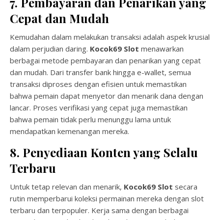
7. Pembayaran dan Penarikan yang
Cepat dan Mudah
Kemudahan dalam melakukan transaksi adalah aspek krusial
dalam perjudian daring.
Kocok69 Slot
menawarkan
berbagai metode pembayaran dan penarikan yang cepat
dan mudah. Dari transfer bank hingga e-wallet, semua
transaksi diproses dengan efisien untuk memastikan
bahwa pemain dapat menyetor dan menarik dana dengan
lancar. Proses verifikasi yang cepat juga memastikan
bahwa pemain tidak perlu menunggu lama untuk
mendapatkan kemenangan mereka.
8. Penyediaan Konten yang Selalu
Terbaru
Untuk tetap relevan dan menarik,
Kocok69 Slot
secara
rutin memperbarui koleksi permainan mereka dengan slot
terbaru dan terpopuler. Kerja sama dengan berbagai