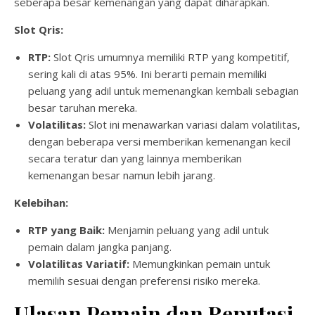
seberapa besar kemenangan yang dapat diharapkan.
Slot Qris:
RTP:
Slot Qris umumnya memiliki RTP yang kompetitif,
sering kali di atas 95%. Ini berarti pemain memiliki
peluang yang adil untuk memenangkan kembali sebagian
besar taruhan mereka.
Volatilitas:
Slot ini menawarkan variasi dalam volatilitas,
dengan beberapa versi memberikan kemenangan kecil
secara teratur dan yang lainnya memberikan
kemenangan besar namun lebih jarang.
Kelebihan:
RTP yang Baik:
Menjamin peluang yang adil untuk
pemain dalam jangka panjang.
Volatilitas Variatif:
Memungkinkan pemain untuk
memilih sesuai dengan preferensi risiko mereka.
Ulasan Pemain dan Reputasi