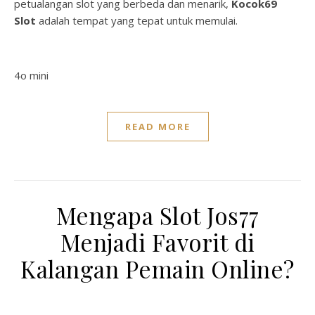
petualangan slot yang berbeda dan menarik,
Kocok69
Slot
adalah tempat yang tepat untuk memulai.
4o mini
READ MORE
Mengapa Slot Jos77
Menjadi Favorit di
Kalangan Pemain Online?