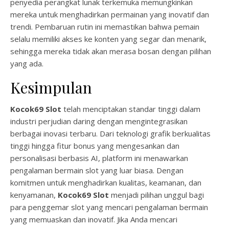
penyedia perangkat lunak terkemuka memungkinkan
mereka untuk menghadirkan permainan yang inovatif dan
trendi. Pembaruan rutin ini memastikan bahwa pemain
selalu memiliki akses ke konten yang segar dan menarik,
sehingga mereka tidak akan merasa bosan dengan pilihan
yang ada.
Kesimpulan
Kocok69 Slot
telah menciptakan standar tinggi dalam
industri perjudian daring dengan mengintegrasikan
berbagai inovasi terbaru. Dari teknologi grafik berkualitas
tinggi hingga fitur bonus yang mengesankan dan
personalisasi berbasis AI, platform ini menawarkan
pengalaman bermain slot yang luar biasa. Dengan
komitmen untuk menghadirkan kualitas, keamanan, dan
kenyamanan,
Kocok69 Slot
menjadi pilihan unggul bagi
para penggemar slot yang mencari pengalaman bermain
yang memuaskan dan inovatif. Jika Anda mencari