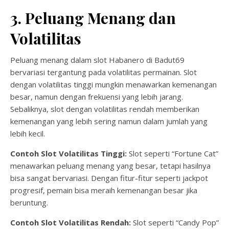
3. Peluang Menang dan
Volatilitas
Peluang menang dalam slot Habanero di Badut69
bervariasi tergantung pada volatilitas permainan. Slot
dengan volatilitas tinggi mungkin menawarkan kemenangan
besar, namun dengan frekuensi yang lebih jarang.
Sebaliknya, slot dengan volatilitas rendah memberikan
kemenangan yang lebih sering namun dalam jumlah yang
lebih kecil.
Contoh Slot Volatilitas Tinggi:
Slot seperti “Fortune Cat”
menawarkan peluang menang yang besar, tetapi hasilnya
bisa sangat bervariasi. Dengan fitur-fitur seperti jackpot
progresif, pemain bisa meraih kemenangan besar jika
beruntung.
Contoh Slot Volatilitas Rendah:
Slot seperti “Candy Pop”