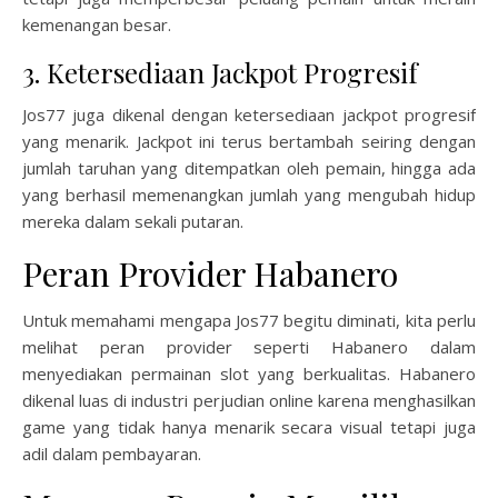
kemenangan besar.
3. Ketersediaan Jackpot Progresif
Jos77 juga dikenal dengan ketersediaan jackpot progresif
yang menarik. Jackpot ini terus bertambah seiring dengan
jumlah taruhan yang ditempatkan oleh pemain, hingga ada
yang berhasil memenangkan jumlah yang mengubah hidup
mereka dalam sekali putaran.
Peran Provider Habanero
Untuk memahami mengapa Jos77 begitu diminati, kita perlu
melihat peran provider seperti Habanero dalam
menyediakan permainan slot yang berkualitas. Habanero
dikenal luas di industri perjudian online karena menghasilkan
game yang tidak hanya menarik secara visual tetapi juga
adil dalam pembayaran.