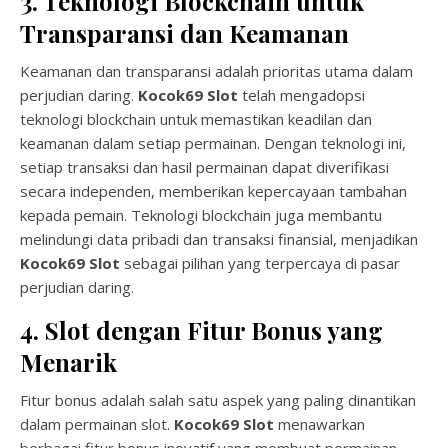
3. Teknologi Blockchain untuk
Transparansi dan Keamanan
Keamanan dan transparansi adalah prioritas utama dalam
perjudian daring.
Kocok69 Slot
telah mengadopsi
teknologi blockchain untuk memastikan keadilan dan
keamanan dalam setiap permainan. Dengan teknologi ini,
setiap transaksi dan hasil permainan dapat diverifikasi
secara independen, memberikan kepercayaan tambahan
kepada pemain. Teknologi blockchain juga membantu
melindungi data pribadi dan transaksi finansial, menjadikan
Kocok69 Slot
sebagai pilihan yang terpercaya di pasar
perjudian daring.
4. Slot dengan Fitur Bonus yang
Menarik
Fitur bonus adalah salah satu aspek yang paling dinantikan
dalam permainan slot.
Kocok69 Slot
menawarkan