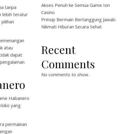
Akses Penuh ke Semua Game Ion
ma tanpa
Casino
lebih teratur
Prinsip Bermain Bertanggung Jawab:
pilihan
Nikmati Hiburan Secara Sehat
 kemenangan
Recent
k atau
tidak dapat
Comments
r pengalaman
No comments to show.
anero
 game Habanero
risiko yang
ara permainan
Dengan