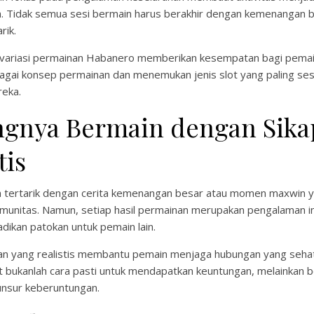
 Tidak semua sesi bermain harus berakhir dengan kemenangan b
rik.
 variasi permainan Habanero memberikan kesempatan bagi pemai
gai konsep permainan dan menemukan jenis slot yang paling se
reka.
ngnya Bermain dengan Sika
tis
 tertarik dengan cerita kemenangan besar atau momen maxwin y
omunitas. Namun, setiap hasil permainan merupakan pengalaman i
adikan patokan untuk pemain lain.
pan yang realistis membantu pemain menjaga hubungan yang seha
t bukanlah cara pasti untuk mendapatkan keuntungan, melainkan b
unsur keberuntungan.