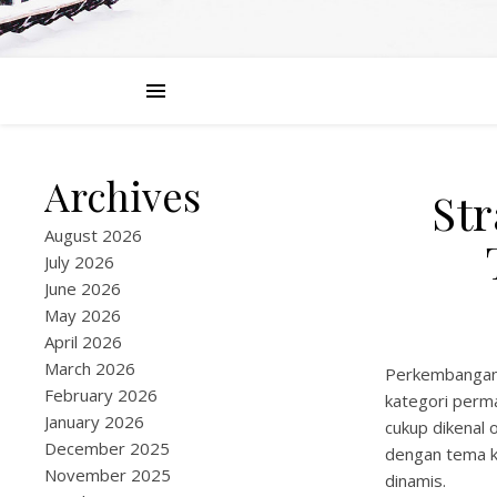
Archives
St
August 2026
July 2026
June 2026
May 2026
April 2026
March 2026
Perkembangan o
February 2026
kategori perma
January 2026
cukup dikenal
December 2025
dengan tema kr
November 2025
dinamis.