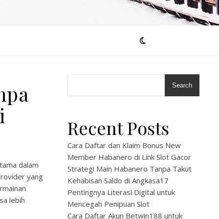
npa
Search
i
Recent Posts
Cara Daftar dan Klaim Bonus New
Member Habanero di Link Slot Gacor
rutama dalam
Strategi Main Habanero Tanpa Takut
provider yang
Kehabisan Saldo di Angkasa17
ermainan
Pentingnya Literasi Digital untuk
sa lebih
Mencegah Penipuan Slot
Cara Daftar Akun Betwin188 untuk