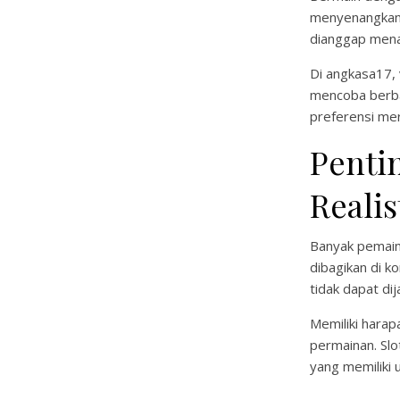
menyenangkan.
dianggap mena
Di angkasa17,
mencoba berba
preferensi me
Penti
Realis
Banyak pemain
dibagikan di k
tidak dapat dij
Memiliki hara
permainan. Slo
yang memiliki 