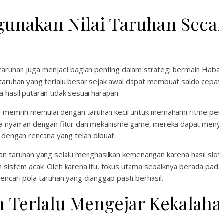
unakan Nilai Taruhan Seca
i taruhan juga menjadi bagian penting dalam strategi bermain Hab
aruhan yang terlalu besar sejak awal dapat membuat saldo cepa
a hasil putaran tidak sesuai harapan.
 memilih memulai dengan taruhan kecil untuk memahami ritme pe
a nyaman dengan fitur dan mekanisme game, mereka dapat menye
 dengan rencana yang telah dibuat.
an taruhan yang selalu menghasilkan kemenangan karena hasil slo
h sistem acak. Oleh karena itu, fokus utama sebaiknya berada pa
encari pola taruhan yang dianggap pasti berhasil.
n Terlalu Mengejar Kekalah