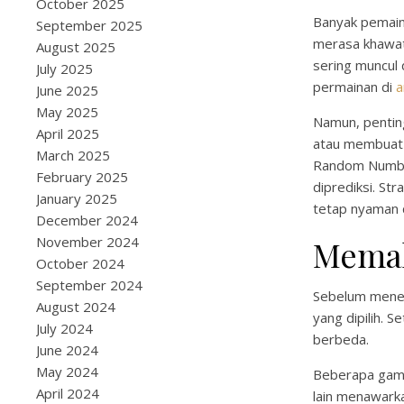
October 2025
Banyak pemain
September 2025
merasa khawat
August 2025
sering muncul 
July 2025
permainan di
a
June 2025
May 2025
Namun, pentin
April 2025
atau membuat 
March 2025
Random Number
February 2025
diprediksi. St
January 2025
tetap nyaman
December 2024
November 2024
Memah
October 2024
September 2024
Sebelum mener
August 2024
yang dipilih. S
July 2024
berbeda.
June 2024
May 2024
Beberapa game
April 2024
lain menawark