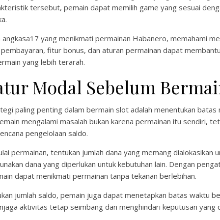
akteristik tersebut, pemain dapat memilih game yang sesuai den
a.
a angkasa17 yang menikmati permainan Habanero, memahami me
l pembayaran, fitur bonus, dan aturan permainan dapat membant
main yang lebih terarah.
tur Modal Sebelum Bermai
ategi paling penting dalam bermain slot adalah menentukan batas
emain mengalami masalah bukan karena permainan itu sendiri, tet
 rencana pengelolaan saldo.
ai permainan, tentukan jumlah dana yang memang dialokasikan un
unakan dana yang diperlukan untuk kebutuhan lain. Dengan penga
main dapat menikmati permainan tanpa tekanan berlebihan.
kan jumlah saldo, pemain juga dapat menetapkan batas waktu ber
aga aktivitas tetap seimbang dan menghindari keputusan yang d