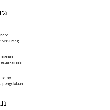
ra
anero.
t berkurang,
rmainan.
suaikan nilai
t tetap
da pengelolaan
an