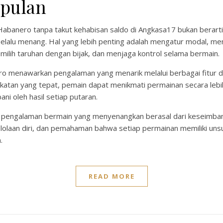
pulan
Habanero tanpa takut kehabisan saldo di Angkasa17 bukan berarti
 selalu menang. Hal yang lebih penting adalah mengatur modal, m
ilih taruhan dengan bijak, dan menjaga kontrol selama bermain.
 menawarkan pengalaman yang menarik melalui berbagai fitur da
atan yang tepat, pemain dapat menikmati permainan secara lebih
ni oleh hasil setiap putaran.
, pengalaman bermain yang menyenangkan berasal dari keseimba
lolaan diri, dan pemahaman bahwa setiap permainan memiliki uns
.
READ MORE