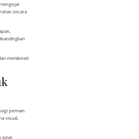
 mengejar
aruhan secara
rapan,
dibandingkan
dan menikmati
uk
bagi pemain.
a visual,
 lebih