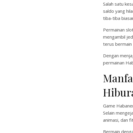
Salah satu kes
saldo yang hil
tiba-tiba bias
Permainan slot
mengambil jeda
terus bermain 
Dengan menjag
permainan Hab
Manfa
Hibur
Game Habanero 
Selain mengeja
animasi, dan f
Bermain denga