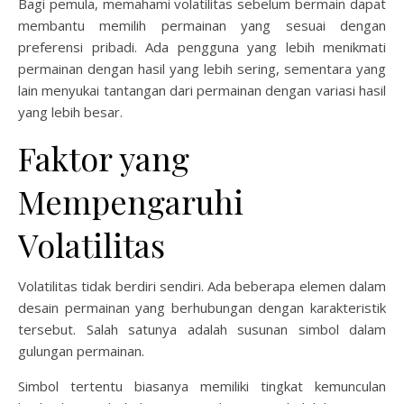
Bagi pemula, memahami volatilitas sebelum bermain dapat
membantu memilih permainan yang sesuai dengan
preferensi pribadi. Ada pengguna yang lebih menikmati
permainan dengan hasil yang lebih sering, sementara yang
lain menyukai tantangan dari permainan dengan variasi hasil
yang lebih besar.
Faktor yang
Mempengaruhi
Volatilitas
Volatilitas tidak berdiri sendiri. Ada beberapa elemen dalam
desain permainan yang berhubungan dengan karakteristik
tersebut. Salah satunya adalah susunan simbol dalam
gulungan permainan.
Simbol tertentu biasanya memiliki tingkat kemunculan