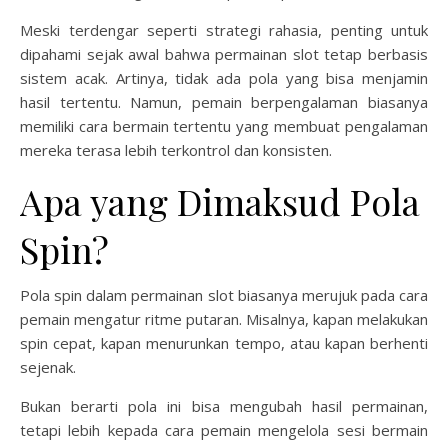
Meski terdengar seperti strategi rahasia, penting untuk
dipahami sejak awal bahwa permainan slot tetap berbasis
sistem acak. Artinya, tidak ada pola yang bisa menjamin
hasil tertentu. Namun, pemain berpengalaman biasanya
memiliki cara bermain tertentu yang membuat pengalaman
mereka terasa lebih terkontrol dan konsisten.
Apa yang Dimaksud Pola
Spin?
Pola spin dalam permainan slot biasanya merujuk pada cara
pemain mengatur ritme putaran. Misalnya, kapan melakukan
spin cepat, kapan menurunkan tempo, atau kapan berhenti
sejenak.
Bukan berarti pola ini bisa mengubah hasil permainan,
tetapi lebih kepada cara pemain mengelola sesi bermain