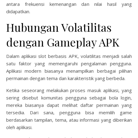
antara frekuensi kemenangan dan nilai hasil yang
didapatkan.
Hubungan Volatilitas
dengan Gameplay APK
Dalam aplikasi slot berbasis APK, volatilitas menjadi salah
satu faktor yang memengaruhi pengalaman pengguna.
Aplikasi modern biasanya menampilkan berbagai pilihan
permainan dengan tema dan karakteristik yang berbeda.
Ketika seseorang melakukan proses masuk aplikasi, yang
sering disebut komunitas pengguna sebagai bola login,
mereka biasanya dapat melihat daftar permainan yang
tersedia. Dari sana, pengguna bisa memilih game
berdasarkan tampilan, tema, atau informasi yang diberikan
oleh aplikasi.