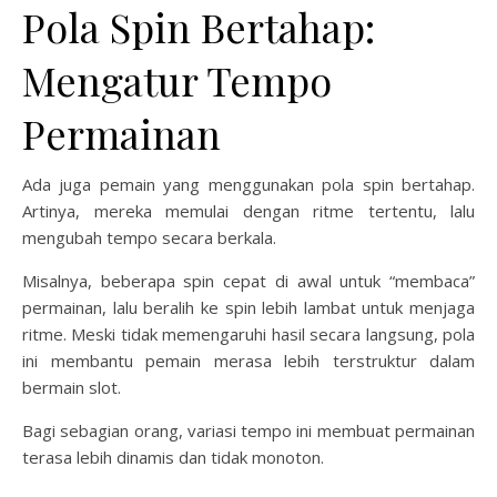
Pola Spin Bertahap:
Mengatur Tempo
Permainan
Ada juga pemain yang menggunakan pola spin bertahap.
Artinya, mereka memulai dengan ritme tertentu, lalu
mengubah tempo secara berkala.
Misalnya, beberapa spin cepat di awal untuk “membaca”
permainan, lalu beralih ke spin lebih lambat untuk menjaga
ritme. Meski tidak memengaruhi hasil secara langsung, pola
ini membantu pemain merasa lebih terstruktur dalam
bermain slot.
Bagi sebagian orang, variasi tempo ini membuat permainan
terasa lebih dinamis dan tidak monoton.