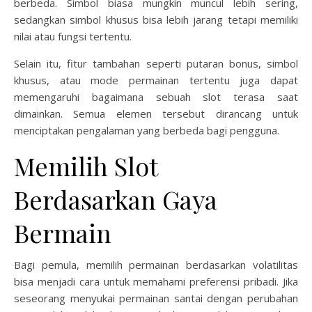
berbeda. Simbol biasa mungkin muncul lebih sering,
sedangkan simbol khusus bisa lebih jarang tetapi memiliki
nilai atau fungsi tertentu.
Selain itu, fitur tambahan seperti putaran bonus, simbol
khusus, atau mode permainan tertentu juga dapat
memengaruhi bagaimana sebuah slot terasa saat
dimainkan. Semua elemen tersebut dirancang untuk
menciptakan pengalaman yang berbeda bagi pengguna.
Memilih Slot
Berdasarkan Gaya
Bermain
Bagi pemula, memilih permainan berdasarkan volatilitas
bisa menjadi cara untuk memahami preferensi pribadi. Jika
seseorang menyukai permainan santai dengan perubahan