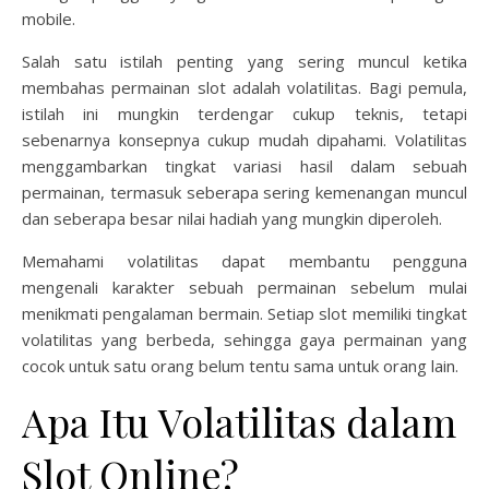
mobile.
Salah satu istilah penting yang sering muncul ketika
membahas permainan slot adalah volatilitas. Bagi pemula,
istilah ini mungkin terdengar cukup teknis, tetapi
sebenarnya konsepnya cukup mudah dipahami. Volatilitas
menggambarkan tingkat variasi hasil dalam sebuah
permainan, termasuk seberapa sering kemenangan muncul
dan seberapa besar nilai hadiah yang mungkin diperoleh.
Memahami volatilitas dapat membantu pengguna
mengenali karakter sebuah permainan sebelum mulai
menikmati pengalaman bermain. Setiap slot memiliki tingkat
volatilitas yang berbeda, sehingga gaya permainan yang
cocok untuk satu orang belum tentu sama untuk orang lain.
Apa Itu Volatilitas dalam
Slot Online?