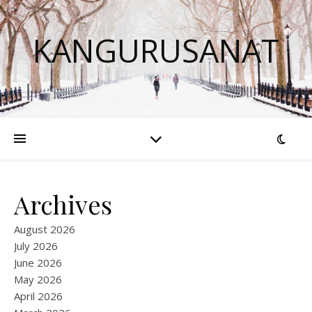
KANGURUSANAT
Archives
August 2026
July 2026
June 2026
May 2026
April 2026