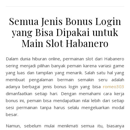
Semua Jenis Bonus Login
yang Bisa Dipakai untuk
Main Slot Habanero
Dalam dunia hiburan online, permainan slot dari Habanero
sering menjadi pilihan banyak pemain karena variasi game
yang luas dan tampilan yang menarik. Salah satu hal yang
membuat pengalaman bermain semakin seru adalah
adanya berbagai jenis bonus login yang bisa
romeo303
dimanfaatkan setiap hari. Dengan memahami cara kerja
bonus ini, pemain bisa mendapatkan nilai lebih dari setiap
sesi permainan tanpa harus selalu mengeluarkan modal
besar.
Namun, sebelum mulai menikmati semua itu, biasanya