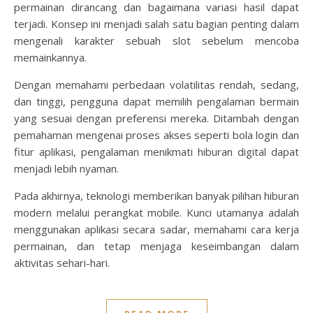
permainan dirancang dan bagaimana variasi hasil dapat
terjadi. Konsep ini menjadi salah satu bagian penting dalam
mengenali karakter sebuah slot sebelum mencoba
memainkannya.
Dengan memahami perbedaan volatilitas rendah, sedang,
dan tinggi, pengguna dapat memilih pengalaman bermain
yang sesuai dengan preferensi mereka. Ditambah dengan
pemahaman mengenai proses akses seperti bola login dan
fitur aplikasi, pengalaman menikmati hiburan digital dapat
menjadi lebih nyaman.
Pada akhirnya, teknologi memberikan banyak pilihan hiburan
modern melalui perangkat mobile. Kunci utamanya adalah
menggunakan aplikasi secara sadar, memahami cara kerja
permainan, dan tetap menjaga keseimbangan dalam
aktivitas sehari-hari.