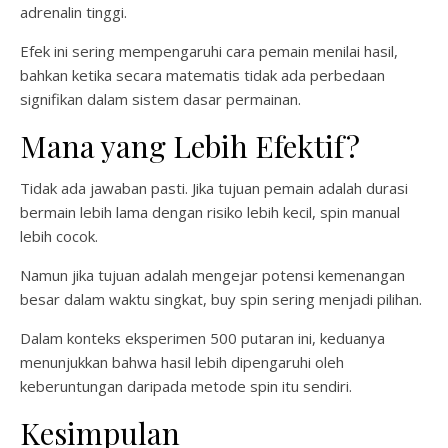
adrenalin tinggi.
Efek ini sering mempengaruhi cara pemain menilai hasil,
bahkan ketika secara matematis tidak ada perbedaan
signifikan dalam sistem dasar permainan.
Mana yang Lebih Efektif?
Tidak ada jawaban pasti. Jika tujuan pemain adalah durasi
bermain lebih lama dengan risiko lebih kecil, spin manual
lebih cocok.
Namun jika tujuan adalah mengejar potensi kemenangan
besar dalam waktu singkat, buy spin sering menjadi pilihan.
Dalam konteks eksperimen 500 putaran ini, keduanya
menunjukkan bahwa hasil lebih dipengaruhi oleh
keberuntungan daripada metode spin itu sendiri.
Kesimpulan