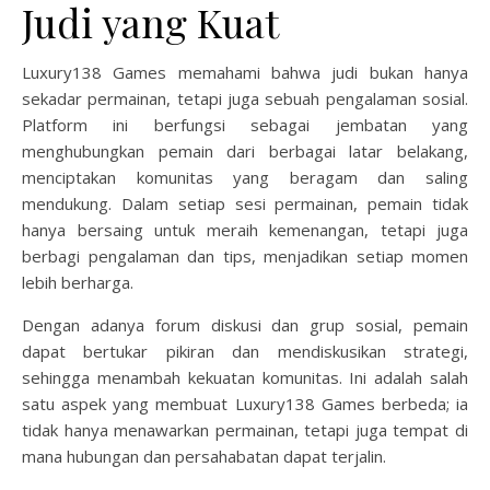
Judi yang Kuat
Luxury138 Games memahami bahwa judi bukan hanya
sekadar permainan, tetapi juga sebuah pengalaman sosial.
Platform ini berfungsi sebagai jembatan yang
menghubungkan pemain dari berbagai latar belakang,
menciptakan komunitas yang beragam dan saling
mendukung. Dalam setiap sesi permainan, pemain tidak
hanya bersaing untuk meraih kemenangan, tetapi juga
berbagi pengalaman dan tips, menjadikan setiap momen
lebih berharga.
Dengan adanya forum diskusi dan grup sosial, pemain
dapat bertukar pikiran dan mendiskusikan strategi,
sehingga menambah kekuatan komunitas. Ini adalah salah
satu aspek yang membuat Luxury138 Games berbeda; ia
tidak hanya menawarkan permainan, tetapi juga tempat di
mana hubungan dan persahabatan dapat terjalin.