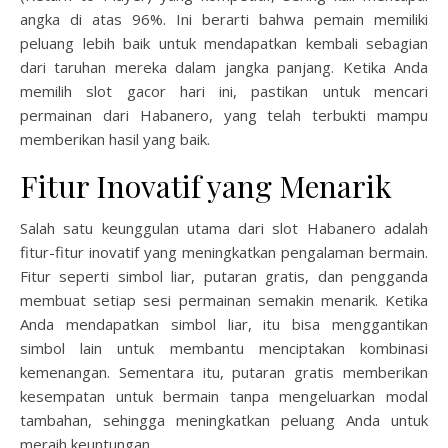
angka di atas 96%. Ini berarti bahwa pemain memiliki
peluang lebih baik untuk mendapatkan kembali sebagian
dari taruhan mereka dalam jangka panjang. Ketika Anda
memilih slot gacor hari ini, pastikan untuk mencari
permainan dari Habanero, yang telah terbukti mampu
memberikan hasil yang baik.
Fitur Inovatif yang Menarik
Salah satu keunggulan utama dari slot Habanero adalah
fitur-fitur inovatif yang meningkatkan pengalaman bermain.
Fitur seperti simbol liar, putaran gratis, dan pengganda
membuat setiap sesi permainan semakin menarik. Ketika
Anda mendapatkan simbol liar, itu bisa menggantikan
simbol lain untuk membantu menciptakan kombinasi
kemenangan. Sementara itu, putaran gratis memberikan
kesempatan untuk bermain tanpa mengeluarkan modal
tambahan, sehingga meningkatkan peluang Anda untuk
meraih keuntungan.