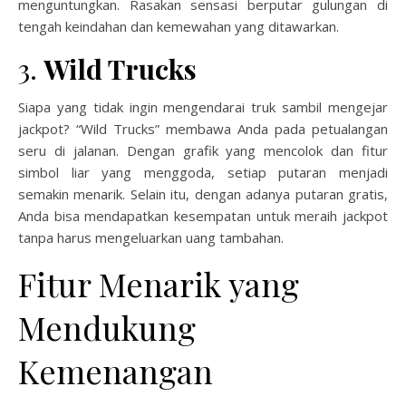
menguntungkan. Rasakan sensasi berputar gulungan di
tengah keindahan dan kemewahan yang ditawarkan.
3.
Wild Trucks
Siapa yang tidak ingin mengendarai truk sambil mengejar
jackpot? “Wild Trucks” membawa Anda pada petualangan
seru di jalanan. Dengan grafik yang mencolok dan fitur
simbol liar yang menggoda, setiap putaran menjadi
semakin menarik. Selain itu, dengan adanya putaran gratis,
Anda bisa mendapatkan kesempatan untuk meraih jackpot
tanpa harus mengeluarkan uang tambahan.
Fitur Menarik yang
Mendukung
Kemenangan