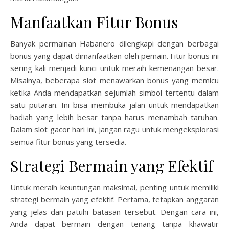
Manfaatkan Fitur Bonus
Banyak permainan Habanero dilengkapi dengan berbagai
bonus yang dapat dimanfaatkan oleh pemain. Fitur bonus ini
sering kali menjadi kunci untuk meraih kemenangan besar.
Misalnya, beberapa slot menawarkan bonus yang memicu
ketika Anda mendapatkan sejumlah simbol tertentu dalam
satu putaran. Ini bisa membuka jalan untuk mendapatkan
hadiah yang lebih besar tanpa harus menambah taruhan.
Dalam slot gacor hari ini, jangan ragu untuk mengeksplorasi
semua fitur bonus yang tersedia.
Strategi Bermain yang Efektif
Untuk meraih keuntungan maksimal, penting untuk memiliki
strategi bermain yang efektif. Pertama, tetapkan anggaran
yang jelas dan patuhi batasan tersebut. Dengan cara ini,
Anda dapat bermain dengan tenang tanpa khawatir