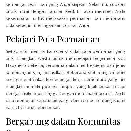
kehilangan lebih dari yang Anda siapkan. Selain itu, cobalah
untuk mulai dengan taruhan kecil. Ini akan memberi Anda
kesempatan untuk merasakan permainan dan memahami
pola sebelum meningkatkan taruhan Anda.
Pelajari Pola Permainan
Setiap slot memiliki karakteristik dan pola permainan yang
unik. Luangkan waktu untuk mempelajari bagaimana slot
Habanero bekerja, terutama dalam hal frekuensi dan jenis
kemenangan yang dihasilkan. Beberapa slot mungkin lebih
sering memberikan kemenangan kecil, sementara yang lain
mungkin memiliki potensi jackpot yang lebih besar tetapi
dengan risiko lebih tinggi. Dengan memahami pola ini, Anda
bisa membuat keputusan yang lebih cerdas tentang kapan
harus bertaruh lebih besar.
Bergabung dalam Komunitas