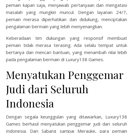
pemain kapan saja, menjawab pertanyaan dan mengatasi
masalah yang mungkin muncul. Dengan layanan 24/7,
pemain merasa diperhatikan dan didukung, menciptakan
pengalaman bermain yang lebih menyenangkan.
Keberadaan tim dukungan yang responsif membuat
pemain tidak merasa terasing. Ada selalu tempat untuk
bertanya dan mencari bantuan, yang menambah nilai lebih
pada pengalaman bermain di Luxury138 Games.
Menyatukan Penggemar
Judi dari Seluruh
Indonesia
Dengan segala keunggulan yang ditawarkan, Luxury138
Games berhasil menyatukan penggemar judi dari seluruh
Indonesia. Dari Sabang sampai Merauke, para pemain