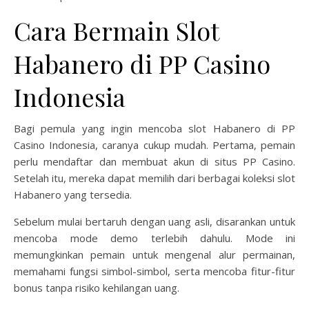
Cara Bermain Slot
Habanero di PP Casino
Indonesia
Bagi pemula yang ingin mencoba slot Habanero di PP
Casino Indonesia, caranya cukup mudah. Pertama, pemain
perlu mendaftar dan membuat akun di situs PP Casino.
Setelah itu, mereka dapat memilih dari berbagai koleksi slot
Habanero yang tersedia.
Sebelum mulai bertaruh dengan uang asli, disarankan untuk
mencoba mode demo terlebih dahulu. Mode ini
memungkinkan pemain untuk mengenal alur permainan,
memahami fungsi simbol-simbol, serta mencoba fitur-fitur
bonus tanpa risiko kehilangan uang.