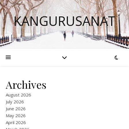
KANGURUSANAT
Archives
August 2026
July 2026
June 2026
May 2026
April 2026