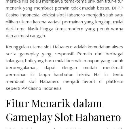
mereka rilis selalu membawa tema-tema unik dan fitur-fitur
menarik yang membuat pemain tidak mudah bosan. Di PP
Casino Indonesia, koleksi slot Habanero menjadi salah satu
pilihan utama karena variasi permainan yang lengkap, mulai
dari tema klasik hingga tema modern yang penuh warna
dan animasi canggih.
Keunggulan utama slot Habanero adalah kemudahan akses
serta gameplay yang responsif. Pemain dari berbagai
kalangan, baik yang baru mulai bermain maupun yang sudah
berpengalaman, dapat dengan mudah menikmati
permainan ini tanpa hambatan teknis. Hal ini tentu
membuat slot Habanero menjadi favorit di platform
seperti PP Casino Indonesia.
Fitur Menarik dalam
Gameplay Slot Habanero