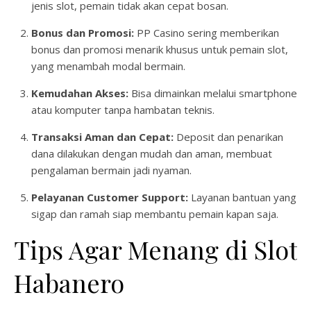
jenis slot, pemain tidak akan cepat bosan.
Bonus dan Promosi:
PP Casino sering memberikan
bonus dan promosi menarik khusus untuk pemain slot,
yang menambah modal bermain.
Kemudahan Akses:
Bisa dimainkan melalui smartphone
atau komputer tanpa hambatan teknis.
Transaksi Aman dan Cepat:
Deposit dan penarikan
dana dilakukan dengan mudah dan aman, membuat
pengalaman bermain jadi nyaman.
Pelayanan Customer Support:
Layanan bantuan yang
sigap dan ramah siap membantu pemain kapan saja.
Tips Agar Menang di Slot
Habanero