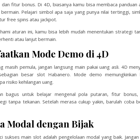
, dan fitur bonus. Di 4D, biasanya kamu bisa membaca panduan 
bermain. Pelajari simbol apa saja yang punya nilai tertinggi, si
tur free spins atau jackpot.
mi aturan ini, kamu bisa lebih mudah menentukan strategi ta
rhenti atau lanjut bermain.
aatkan Mode Demo di 4D
g masih pemula, jangan langsung main pakai uang asli. 4D me
sebagian besar slot Habanero. Mode demo memungkinkan 
a risiko kehilangan uang.
an bagus untuk belajar mengenal pola putaran, fitur bonus
tegi tanpa tekanan. Setelah merasa cukup yakin, barulah coba 
la Modal dengan Bijak
nci sukses main slot adalah pengelolaan modal yang baik. Jangan