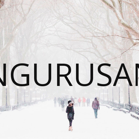
NGURUSA