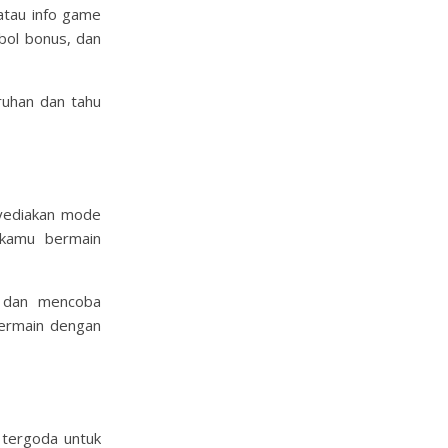
atau info game
mbol bonus, dan
ruhan dan tahu
nyediakan mode
kamu bermain
, dan mencoba
bermain dengan
 tergoda untuk