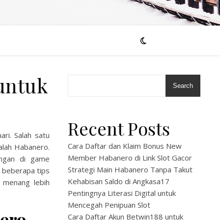
untuk
Search
Recent Posts
ari. Salah satu
Cara Daftar dan Klaim Bonus New
dalah Habanero.
Member Habanero di Link Slot Gacor
ungan di game
Strategi Main Habanero Tanpa Takut
n beberapa tips
Kehabisan Saldo di Angkasa17
 menang lebih
Pentingnya Literasi Digital untuk
Mencegah Penipuan Slot
ero
Cara Daftar Akun Betwin188 untuk