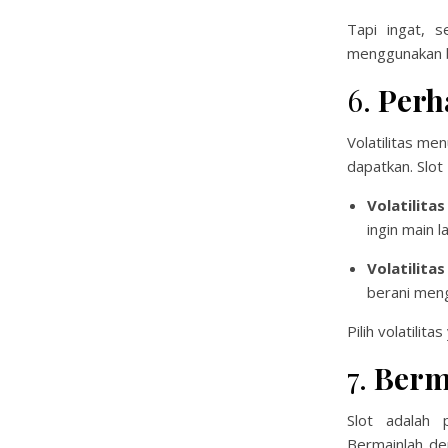
Tapi ingat, 
menggunakan b
6.
Perh
Volatilitas m
dapatkan. Slot
Volatilita
ingin main l
Volatilitas
berani meng
Pilih volatili
7.
Berm
Slot adalah 
Bermainlah de