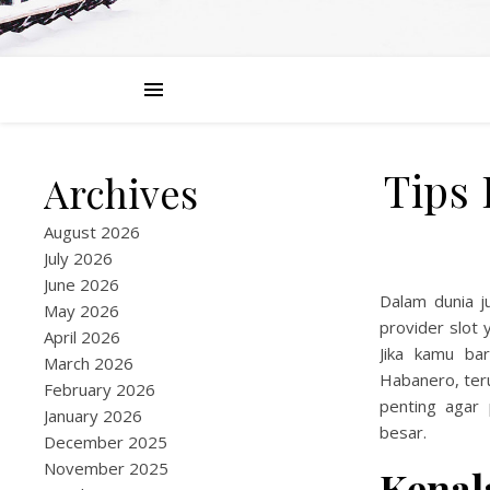
Tips
Archives
August 2026
July 2026
June 2026
Dalam dunia ju
May 2026
provider slot 
April 2026
Jika kamu ba
March 2026
Habanero, ter
February 2026
penting agar
January 2026
besar.
December 2025
November 2025
Kenal