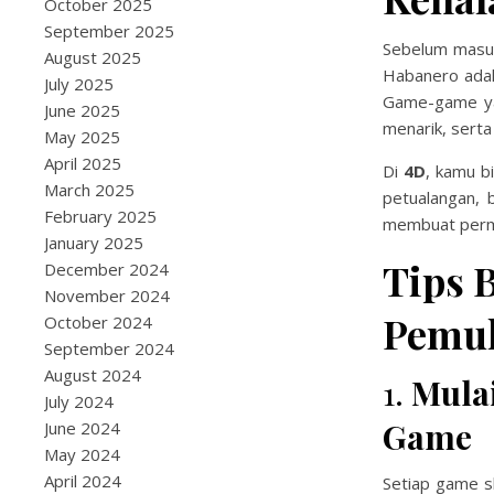
October 2025
September 2025
Sebelum masuk
August 2025
Habanero adal
July 2025
Game-game yan
June 2025
menarik, serta 
May 2025
April 2025
Di
4D
, kamu b
March 2025
petualangan, 
February 2025
membuat perma
January 2025
Tips 
December 2024
November 2024
Pemul
October 2024
September 2024
August 2024
1.
Mula
July 2024
Game
June 2024
May 2024
April 2024
Setiap game s