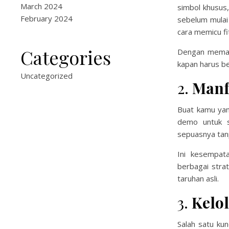
March 2024
simbol khusus
February 2024
sebelum mulai 
cara memicu fi
Categories
Dengan memaha
kapan harus be
Uncategorized
2.
Manf
Buat kamu yan
demo untuk 
sepuasnya tanp
Ini kesempat
berbagai stra
taruhan asli.
3.
Kelo
Salah satu ku