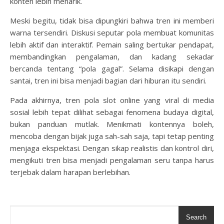
konten lebih menarik.
Meski begitu, tidak bisa dipungkiri bahwa tren ini memberi
warna tersendiri. Diskusi seputar pola membuat komunitas
lebih aktif dan interaktif. Pemain saling bertukar pendapat,
membandingkan pengalaman, dan kadang sekadar
bercanda tentang “pola gagal”. Selama disikapi dengan
santai, tren ini bisa menjadi bagian dari hiburan itu sendiri.
Pada akhirnya, tren pola slot online yang viral di media
sosial lebih tepat dilihat sebagai fenomena budaya digital,
bukan panduan mutlak. Menikmati kontennya boleh,
mencoba dengan bijak juga sah-sah saja, tapi tetap penting
menjaga ekspektasi. Dengan sikap realistis dan kontrol diri,
mengikuti tren bisa menjadi pengalaman seru tanpa harus
terjebak dalam harapan berlebihan.
Search