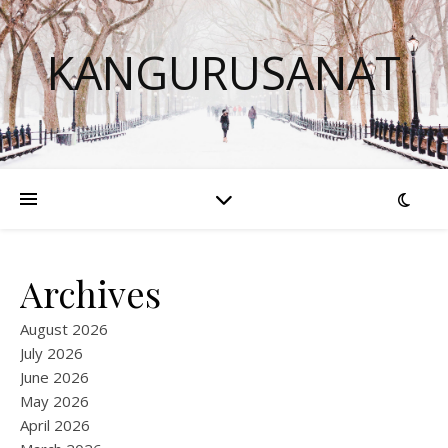
KANGURUSANAT
Archives
August 2026
July 2026
June 2026
May 2026
April 2026