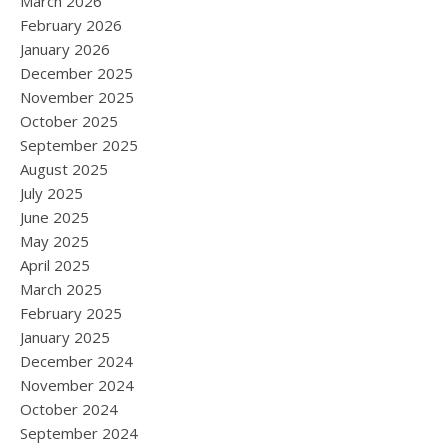
March 2026
February 2026
January 2026
December 2025
November 2025
October 2025
September 2025
August 2025
July 2025
June 2025
May 2025
April 2025
March 2025
February 2025
January 2025
December 2024
November 2024
October 2024
September 2024