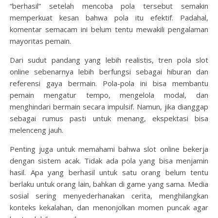
“berhasil” setelah mencoba pola tersebut semakin
memperkuat kesan bahwa pola itu efektif. Padahal,
komentar semacam ini belum tentu mewakili pengalaman
mayoritas pemain.
Dari sudut pandang yang lebih realistis, tren pola slot
online sebenarnya lebih berfungsi sebagai hiburan dan
referensi gaya bermain. Pola-pola ini bisa membantu
pemain mengatur tempo, mengelola modal, dan
menghindari bermain secara impulsif. Namun, jika dianggap
sebagai rumus pasti untuk menang, ekspektasi bisa
melenceng jauh.
Penting juga untuk memahami bahwa slot online bekerja
dengan sistem acak. Tidak ada pola yang bisa menjamin
hasil. Apa yang berhasil untuk satu orang belum tentu
berlaku untuk orang lain, bahkan di game yang sama. Media
sosial sering menyederhanakan cerita, menghilangkan
konteks kekalahan, dan menonjolkan momen puncak agar