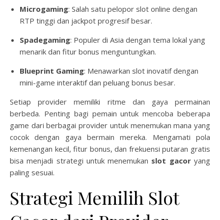
Microgaming
: Salah satu pelopor slot online dengan
RTP tinggi dan jackpot progresif besar.
Spadegaming
: Populer di Asia dengan tema lokal yang
menarik dan fitur bonus menguntungkan.
Blueprint Gaming
: Menawarkan slot inovatif dengan
mini-game interaktif dan peluang bonus besar.
Setiap provider memiliki ritme dan gaya permainan
berbeda. Penting bagi pemain untuk mencoba beberapa
game dari berbagai provider untuk menemukan mana yang
cocok dengan gaya bermain mereka. Mengamati pola
kemenangan kecil, fitur bonus, dan frekuensi putaran gratis
bisa menjadi strategi untuk menemukan
slot gacor
yang
paling sesuai.
Strategi Memilih Slot