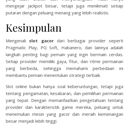
mengejar jackpot besar, tetapi juga menikmati setiap
putaran dengan peluang menang yang lebih realistis.
Kesimpulan
Mengenali
slot gacor
dari berbagai provider seperti
Pragmatic Play, PG Soft, Habanero, dan lainnya adalah
langkah penting bagi pemain yang ingin bermain cerdas.
Setiap provider memiliki gaya, fitur, dan ritme permainan
yang berbeda, sehingga memahami perbedaan ini
membantu pemain menentukan strategi terbaik.
Slot online bukan hanya soal keberuntungan, tetapi juga
tentang pengamatan, kesabaran, dan pemilihan permainan
yang tepat. Dengan memanfaatkan pengetahuan tentang
provider dan karakteristik game mereka, peluang untuk
menemukan mesin yang gacor dan meraih kemenangan
besar menjadi lebih tinggi.