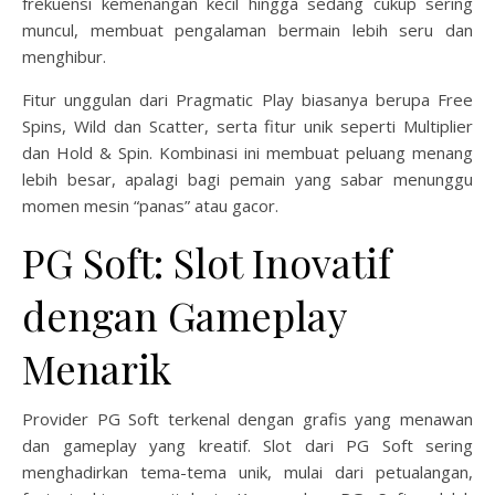
frekuensi kemenangan kecil hingga sedang cukup sering
muncul, membuat pengalaman bermain lebih seru dan
menghibur.
Fitur unggulan dari Pragmatic Play biasanya berupa Free
Spins, Wild dan Scatter, serta fitur unik seperti Multiplier
dan Hold & Spin. Kombinasi ini membuat peluang menang
lebih besar, apalagi bagi pemain yang sabar menunggu
momen mesin “panas” atau gacor.
PG Soft: Slot Inovatif
dengan Gameplay
Menarik
Provider PG Soft terkenal dengan grafis yang menawan
dan gameplay yang kreatif. Slot dari PG Soft sering
menghadirkan tema-tema unik, mulai dari petualangan,