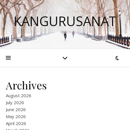
KANGURUSANAT
Archives
August 2026
July 2026
June 2026
May 2026
April 2026