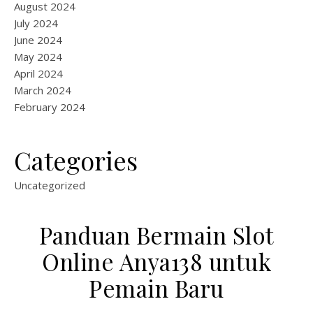
August 2024
July 2024
June 2024
May 2024
April 2024
March 2024
February 2024
Categories
Uncategorized
Panduan Bermain Slot
Online Anya138 untuk
Pemain Baru