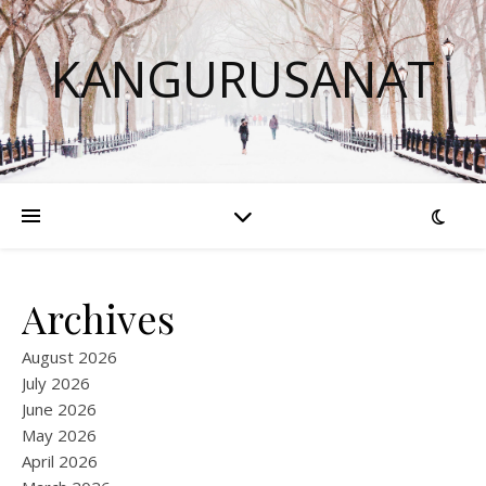
KANGURUSANAT
Archives
August 2026
July 2026
June 2026
May 2026
April 2026