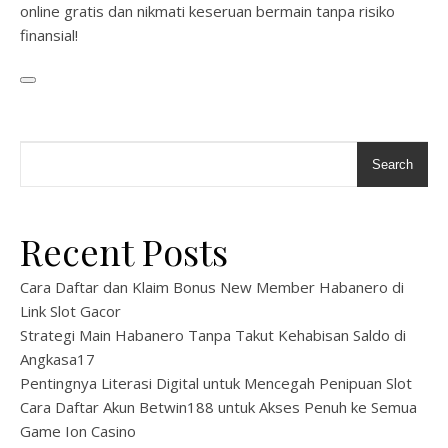
online gratis dan nikmati keseruan bermain tanpa risiko
finansial!
Search
Recent Posts
Cara Daftar dan Klaim Bonus New Member Habanero di
Link Slot Gacor
Strategi Main Habanero Tanpa Takut Kehabisan Saldo di
Angkasa17
Pentingnya Literasi Digital untuk Mencegah Penipuan Slot
Cara Daftar Akun Betwin188 untuk Akses Penuh ke Semua
Game Ion Casino