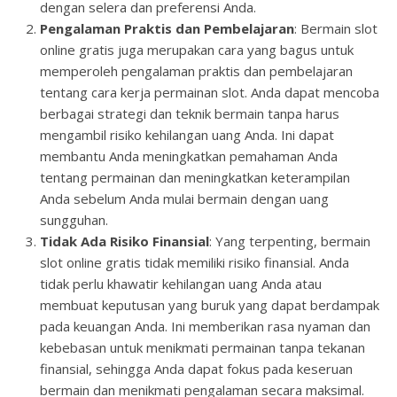
dengan selera dan preferensi Anda.
Pengalaman Praktis dan Pembelajaran
: Bermain slot
online gratis juga merupakan cara yang bagus untuk
memperoleh pengalaman praktis dan pembelajaran
tentang cara kerja permainan slot. Anda dapat mencoba
berbagai strategi dan teknik bermain tanpa harus
mengambil risiko kehilangan uang Anda. Ini dapat
membantu Anda meningkatkan pemahaman Anda
tentang permainan dan meningkatkan keterampilan
Anda sebelum Anda mulai bermain dengan uang
sungguhan.
Tidak Ada Risiko Finansial
: Yang terpenting, bermain
slot online gratis tidak memiliki risiko finansial. Anda
tidak perlu khawatir kehilangan uang Anda atau
membuat keputusan yang buruk yang dapat berdampak
pada keuangan Anda. Ini memberikan rasa nyaman dan
kebebasan untuk menikmati permainan tanpa tekanan
finansial, sehingga Anda dapat fokus pada keseruan
bermain dan menikmati pengalaman secara maksimal.