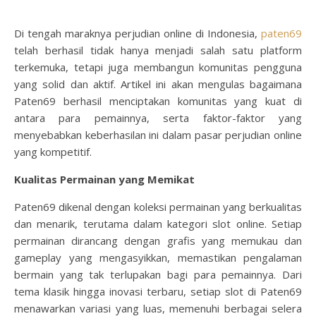
Di tengah maraknya perjudian online di Indonesia,
paten69
telah berhasil tidak hanya menjadi salah satu platform
terkemuka, tetapi juga membangun komunitas pengguna
yang solid dan aktif. Artikel ini akan mengulas bagaimana
Paten69 berhasil menciptakan komunitas yang kuat di
antara para pemainnya, serta faktor-faktor yang
menyebabkan keberhasilan ini dalam pasar perjudian online
yang kompetitif.
Kualitas Permainan yang Memikat
Paten69 dikenal dengan koleksi permainan yang berkualitas
dan menarik, terutama dalam kategori slot online. Setiap
permainan dirancang dengan grafis yang memukau dan
gameplay yang mengasyikkan, memastikan pengalaman
bermain yang tak terlupakan bagi para pemainnya. Dari
tema klasik hingga inovasi terbaru, setiap slot di Paten69
menawarkan variasi yang luas, memenuhi berbagai selera