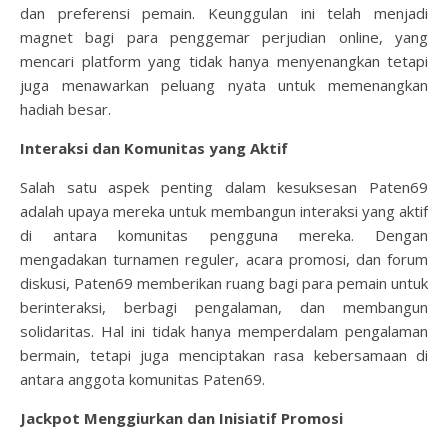
dan preferensi pemain. Keunggulan ini telah menjadi
magnet bagi para penggemar perjudian online, yang
mencari platform yang tidak hanya menyenangkan tetapi
juga menawarkan peluang nyata untuk memenangkan
hadiah besar.
Interaksi dan Komunitas yang Aktif
Salah satu aspek penting dalam kesuksesan Paten69
adalah upaya mereka untuk membangun interaksi yang aktif
di antara komunitas pengguna mereka. Dengan
mengadakan turnamen reguler, acara promosi, dan forum
diskusi, Paten69 memberikan ruang bagi para pemain untuk
berinteraksi, berbagi pengalaman, dan membangun
solidaritas. Hal ini tidak hanya memperdalam pengalaman
bermain, tetapi juga menciptakan rasa kebersamaan di
antara anggota komunitas Paten69.
Jackpot Menggiurkan dan Inisiatif Promosi