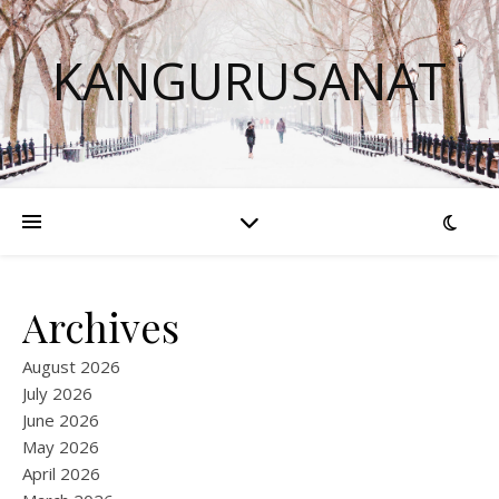
KANGURUSANAT
Archives
August 2026
July 2026
June 2026
May 2026
April 2026