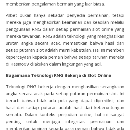
memberikan pengalaman bermain yang luar biasa.
Allbet bukan hanya sekadar penyedia permainan, tetapi
mereka juga menghadirkan keamanan dan keadilan melalui
penggunaan RNG dalam setiap permainan slot online yang
mereka tawarkan. RNG adalah teknologi yang menghasilkan
urutan angka secara acak, memastikan bahwa hasil dari
setiap putaran slot adalah murni kebetulan. Hal ini memberi
kepercayaan kepada pemain bahwa setiap taruhan mereka
di Kasino69 dilakukan dalam lingkungan yang adil.
Bagaimana Teknologi RNG Bekerja di Slot Online
Teknologi RNG bekerja dengan menghasilkan serangkaian
angka secara acak pada setiap putaran permainan slot. Ini
berarti bahwa tidak ada pola yang dapat diprediksi, dan
hasil dari setiap putaran adalah hasil dari keberuntungan
semata. Dalam konteks perjudian online, hal ini sangat
penting untuk menjaga integritas permainan dan
memberikan jaminan kepada para pemain bahwa tidak ada