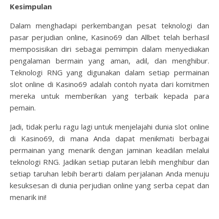
Kesimpulan
Dalam menghadapi perkembangan pesat teknologi dan
pasar perjudian online, Kasino69 dan Allbet telah berhasil
memposisikan diri sebagai pemimpin dalam menyediakan
pengalaman bermain yang aman, adil, dan menghibur.
Teknologi RNG yang digunakan dalam setiap permainan
slot online di Kasino69 adalah contoh nyata dari komitmen
mereka untuk memberikan yang terbaik kepada para
pemain.
Jadi, tidak perlu ragu lagi untuk menjelajahi dunia slot online
di Kasino69, di mana Anda dapat menikmati berbagai
permainan yang menarik dengan jaminan keadilan melalui
teknologi RNG. Jadikan setiap putaran lebih menghibur dan
setiap taruhan lebih berarti dalam perjalanan Anda menuju
kesuksesan di dunia perjudian online yang serba cepat dan
menarik ini!