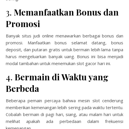
3.
Memanfaatkan Bonus dan
Promosi
Banyak situs judi online menawarkan berbagai bonus dan
promosi. Manfaatkan bonus selamat datang, bonus
deposit, dan putaran gratis untuk bermain lebih lama tanpa
harus mengeluarkan banyak uang. Bonus ini bisa menjadi
modal tambahan untuk menemukan slot gacor hari ini.
4.
Bermain di Waktu yang
Berbeda
Beberapa pemain percaya bahwa mesin slot cenderung
memberikan kemenangan lebih sering pada waktu tertentu.
Cobalah bermain di pagi hari, siang, atau malam hari untuk
melihat apakah ada perbedaan dalam frekuensi
kemenangan.