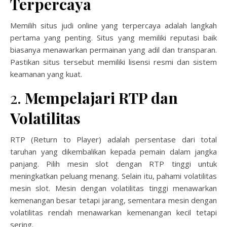
Terpercaya
Memilih situs judi online yang terpercaya adalah langkah
pertama yang penting. Situs yang memiliki reputasi baik
biasanya menawarkan permainan yang adil dan transparan.
Pastikan situs tersebut memiliki lisensi resmi dan sistem
keamanan yang kuat.
2.
Mempelajari RTP dan
Volatilitas
RTP (Return to Player) adalah persentase dari total
taruhan yang dikembalikan kepada pemain dalam jangka
panjang. Pilih mesin slot dengan RTP tinggi untuk
meningkatkan peluang menang. Selain itu, pahami volatilitas
mesin slot. Mesin dengan volatilitas tinggi menawarkan
kemenangan besar tetapi jarang, sementara mesin dengan
volatilitas rendah menawarkan kemenangan kecil tetapi
sering.