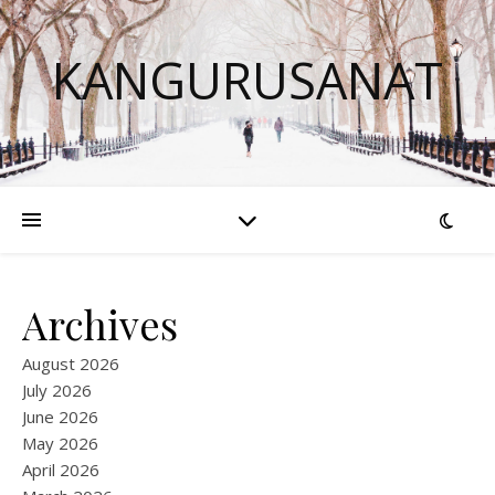
KANGURUSANAT
Archives
August 2026
July 2026
June 2026
May 2026
April 2026