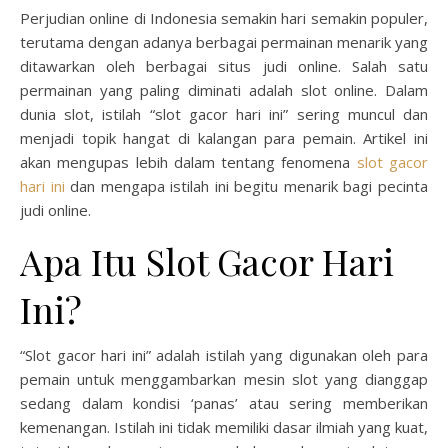
Perjudian online di Indonesia semakin hari semakin populer,
terutama dengan adanya berbagai permainan menarik yang
ditawarkan oleh berbagai situs judi online. Salah satu
permainan yang paling diminati adalah slot online. Dalam
dunia slot, istilah “slot gacor hari ini” sering muncul dan
menjadi topik hangat di kalangan para pemain. Artikel ini
akan mengupas lebih dalam tentang fenomena
slot gacor
hari ini
dan mengapa istilah ini begitu menarik bagi pecinta
judi online.
Apa Itu Slot Gacor Hari
Ini?
“Slot gacor hari ini” adalah istilah yang digunakan oleh para
pemain untuk menggambarkan mesin slot yang dianggap
sedang dalam kondisi ‘panas’ atau sering memberikan
kemenangan. Istilah ini tidak memiliki dasar ilmiah yang kuat,