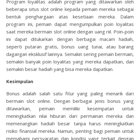
Program loyalitas adalah program yang ditawarkan oleh
beberapa situs slot online kepada pemain mereka sebagai
bentuk penghargaan atas kesetiaan mereka. Dalam
program ini, pemain dapat mengumpulkan poin loyalitas
saat mereka bermain slot online dengan uang riil. Poin-poin
ini dapat ditukarkan dengan berbagai macam hadiah,
seperti putaran gratis, bonus uang tunai, atau barang
dagangan eksklusif lainnya. Semakin sering pemain bermain,
semakin banyak poin loyalitas yang mereka dapatkan, dan
semakin besar hadiah yang bisa mereka dapatkan.
Kesimpulan
Bonus adalah salah satu fitur yang paling menarik dari
bermain slot online. Dengan berbagai jenis bonus yang
ditawarkan, pemain memiliki kesempatan untuk
meningkatkan nilai hiburan dari permainan mereka dan
memenangkan hadiah besar tanpa harus meningkatkan
risiko finansial mereka. Namun, penting bagi pemain untuk
memahami persyaratan dan kondisi yang terkait dengan