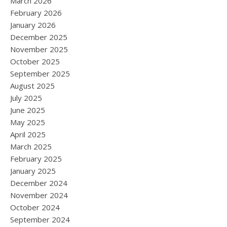
March 2026
February 2026
January 2026
December 2025
November 2025
October 2025
September 2025
August 2025
July 2025
June 2025
May 2025
April 2025
March 2025
February 2025
January 2025
December 2024
November 2024
October 2024
September 2024