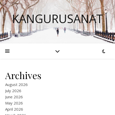
KANGURUSANAT
Archives
August 2026
July 2026
June 2026
May 2026
April 2026