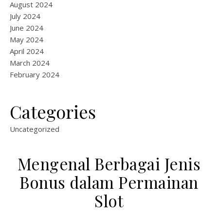
August 2024
July 2024
June 2024
May 2024
April 2024
March 2024
February 2024
Categories
Uncategorized
Mengenal Berbagai Jenis
Bonus dalam Permainan
Slot