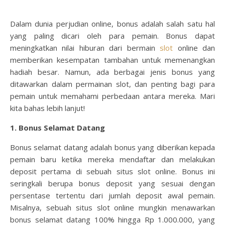
Dalam dunia perjudian online, bonus adalah salah satu hal
yang paling dicari oleh para pemain. Bonus dapat
meningkatkan nilai hiburan dari bermain
slot
online dan
memberikan kesempatan tambahan untuk memenangkan
hadiah besar. Namun, ada berbagai jenis bonus yang
ditawarkan dalam permainan slot, dan penting bagi para
pemain untuk memahami perbedaan antara mereka. Mari
kita bahas lebih lanjut!
1. Bonus Selamat Datang
Bonus selamat datang adalah bonus yang diberikan kepada
pemain baru ketika mereka mendaftar dan melakukan
deposit pertama di sebuah situs slot online. Bonus ini
seringkali berupa bonus deposit yang sesuai dengan
persentase tertentu dari jumlah deposit awal pemain.
Misalnya, sebuah situs slot online mungkin menawarkan
bonus selamat datang 100% hingga Rp 1.000.000, yang