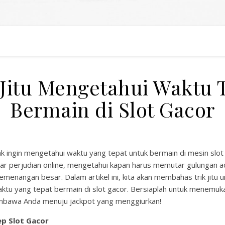
 Jitu Mengetahui Waktu 
Bermain di Slot Gacor
ak ingin mengetahui waktu yang tepat untuk bermain di mesin slot
r perjudian online, mengetahui kapan harus memutar gulungan ad
emenangan besar. Dalam artikel ini, kita akan membahas trik jitu u
tu yang tepat bermain di slot gacor. Bersiaplah untuk menemuka
bawa Anda menuju jackpot yang menggiurkan!
p Slot Gacor