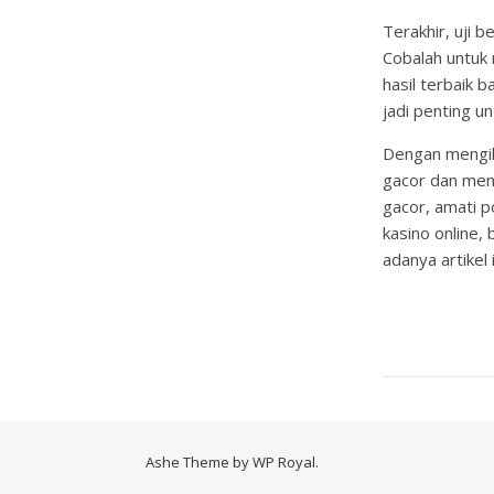
Terakhir, uji 
Cobalah untuk 
hasil terbaik 
jadi penting u
Dengan mengiku
gacor dan men
gacor, amati p
kasino online,
adanya artikel
Ashe Theme by
WP Royal
.