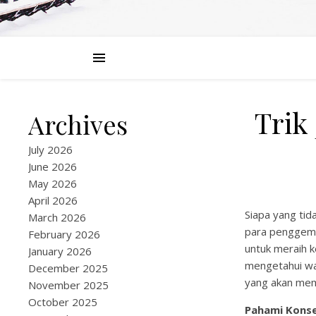
Trik
Archives
July 2026
June 2026
May 2026
April 2026
Siapa yang tid
March 2026
para penggema
February 2026
untuk meraih k
January 2026
mengetahui wak
December 2025
yang akan mem
November 2025
October 2025
Pahami Konse