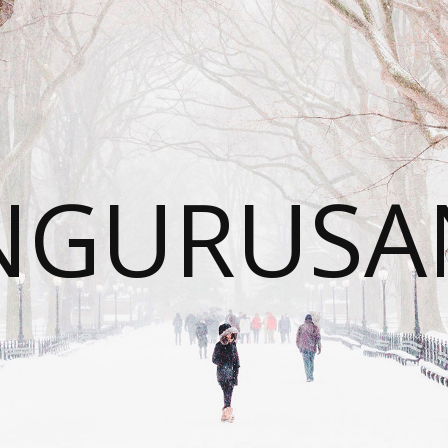
NGURUSA