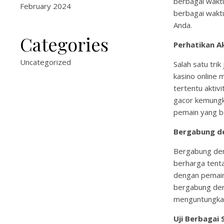
berbagai wakt
February 2024
berbagai wakt
Anda.
Categories
Perhatikan Ak
Uncategorized
Salah satu tri
kasino online 
tertentu aktiv
gacor kemungk
pemain yang b
Bergabung d
Bergabung den
berharga tenta
dengan pemain 
bergabung den
menguntungkan 
Uji Berbagai 