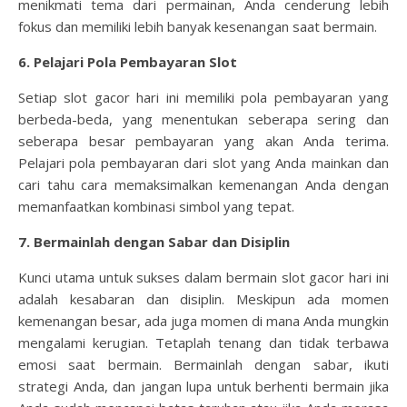
menikmati tema dari permainan, Anda cenderung lebih
fokus dan memiliki lebih banyak kesenangan saat bermain.
6. Pelajari Pola Pembayaran Slot
Setiap slot gacor hari ini memiliki pola pembayaran yang
berbeda-beda, yang menentukan seberapa sering dan
seberapa besar pembayaran yang akan Anda terima.
Pelajari pola pembayaran dari slot yang Anda mainkan dan
cari tahu cara memaksimalkan kemenangan Anda dengan
memanfaatkan kombinasi simbol yang tepat.
7. Bermainlah dengan Sabar dan Disiplin
Kunci utama untuk sukses dalam bermain slot gacor hari ini
adalah kesabaran dan disiplin. Meskipun ada momen
kemenangan besar, ada juga momen di mana Anda mungkin
mengalami kerugian. Tetaplah tenang dan tidak terbawa
emosi saat bermain. Bermainlah dengan sabar, ikuti
strategi Anda, dan jangan lupa untuk berhenti bermain jika