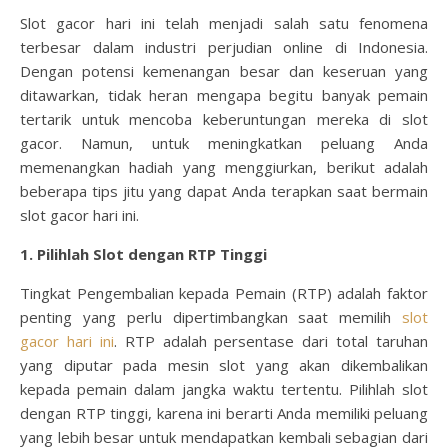
Slot gacor hari ini telah menjadi salah satu fenomena
terbesar dalam industri perjudian online di Indonesia.
Dengan potensi kemenangan besar dan keseruan yang
ditawarkan, tidak heran mengapa begitu banyak pemain
tertarik untuk mencoba keberuntungan mereka di slot
gacor. Namun, untuk meningkatkan peluang Anda
memenangkan hadiah yang menggiurkan, berikut adalah
beberapa tips jitu yang dapat Anda terapkan saat bermain
slot gacor hari ini.
1. Pilihlah Slot dengan RTP Tinggi
Tingkat Pengembalian kepada Pemain (RTP) adalah faktor
penting yang perlu dipertimbangkan saat memilih
slot
gacor hari ini
. RTP adalah persentase dari total taruhan
yang diputar pada mesin slot yang akan dikembalikan
kepada pemain dalam jangka waktu tertentu. Pilihlah slot
dengan RTP tinggi, karena ini berarti Anda memiliki peluang
yang lebih besar untuk mendapatkan kembali sebagian dari