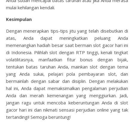
Anda sudah mencapai batas taruhan atau jika Anda merasa
mulai kehilangan kendali.
Kesimpulan
Dengan menerapkan tips-tips jitu yang telah disebutkan di
atas, Anda dapat meningkatkan peluang Anda
memenangkan hadiah besar saat bermain slot gacor hari ini
di Indonesia. Pilihlah slot dengan RTP tinggi, kenali tingkat
volatilitasnya, manfaatkan fitur bonus dengan bijak,
tentukan batas taruhan Anda, mainkan slot dengan tema
yang Anda sukai, pelajari pola pembayaran slot, dan
bermainlah dengan sabar dan disiplin. Dengan melakukan
hal ini, Anda dapat memaksimalkan pengalaman perjudian
Anda dan meraih kemenangan yang menggiurkan. Jadi,
jangan ragu untuk mencoba keberuntungan Anda di slot
gacor hari ini dan nikmati sensasi perjudian online yang tak
tertandingi! Semoga beruntung!