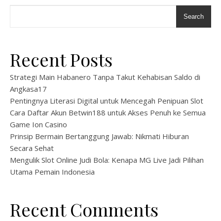
Search
Recent Posts
Strategi Main Habanero Tanpa Takut Kehabisan Saldo di
Angkasa17
Pentingnya Literasi Digital untuk Mencegah Penipuan Slot
Cara Daftar Akun Betwin188 untuk Akses Penuh ke Semua
Game Ion Casino
Prinsip Bermain Bertanggung Jawab: Nikmati Hiburan
Secara Sehat
Mengulik Slot Online Judi Bola: Kenapa MG Live Jadi Pilihan
Utama Pemain Indonesia
Recent Comments