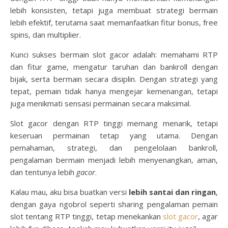
lebih konsisten, tetapi juga membuat strategi bermain
lebih efektif, terutama saat memanfaatkan fitur bonus, free
spins, dan multiplier.
Kunci sukses bermain slot gacor adalah: memahami RTP
dan fitur game, mengatur taruhan dan bankroll dengan
bijak, serta bermain secara disiplin. Dengan strategi yang
tepat, pemain tidak hanya mengejar kemenangan, tetapi
juga menikmati sensasi permainan secara maksimal.
Slot gacor dengan RTP tinggi memang menarik, tetapi
keseruan permainan tetap yang utama. Dengan
pemahaman, strategi, dan pengelolaan bankroll,
pengalaman bermain menjadi lebih menyenangkan, aman,
dan tentunya lebih
gacor
.
Kalau mau, aku bisa buatkan versi
lebih santai dan ringan
,
dengan gaya ngobrol seperti sharing pengalaman pemain
slot tentang RTP tinggi, tetap menekankan
slot gacor
, agar