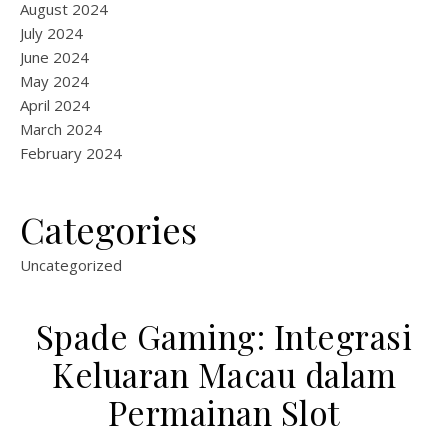
August 2024
July 2024
June 2024
May 2024
April 2024
March 2024
February 2024
Categories
Uncategorized
Spade Gaming: Integrasi
Keluaran Macau dalam
Permainan Slot