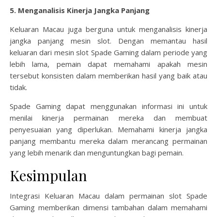
5. Menganalisis Kinerja Jangka Panjang
Keluaran Macau juga berguna untuk menganalisis kinerja
jangka panjang mesin slot. Dengan memantau hasil
keluaran dari mesin slot Spade Gaming dalam periode yang
lebih lama, pemain dapat memahami apakah mesin
tersebut konsisten dalam memberikan hasil yang baik atau
tidak.
Spade Gaming dapat menggunakan informasi ini untuk
menilai kinerja permainan mereka dan membuat
penyesuaian yang diperlukan. Memahami kinerja jangka
panjang membantu mereka dalam merancang permainan
yang lebih menarik dan menguntungkan bagi pemain.
Kesimpulan
Integrasi Keluaran Macau dalam permainan slot Spade
Gaming memberikan dimensi tambahan dalam memahami