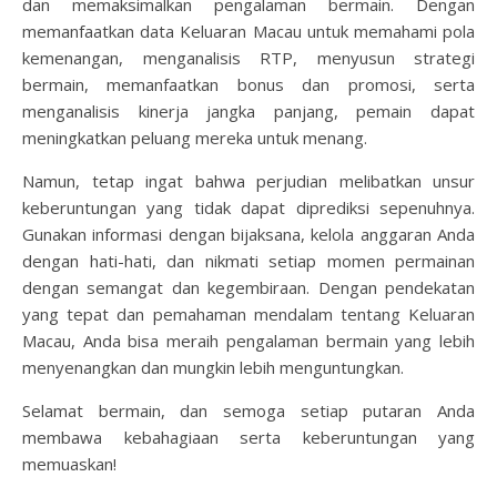
dan memaksimalkan pengalaman bermain. Dengan
memanfaatkan data Keluaran Macau untuk memahami pola
kemenangan, menganalisis RTP, menyusun strategi
bermain, memanfaatkan bonus dan promosi, serta
menganalisis kinerja jangka panjang, pemain dapat
meningkatkan peluang mereka untuk menang.
Namun, tetap ingat bahwa perjudian melibatkan unsur
keberuntungan yang tidak dapat diprediksi sepenuhnya.
Gunakan informasi dengan bijaksana, kelola anggaran Anda
dengan hati-hati, dan nikmati setiap momen permainan
dengan semangat dan kegembiraan. Dengan pendekatan
yang tepat dan pemahaman mendalam tentang Keluaran
Macau, Anda bisa meraih pengalaman bermain yang lebih
menyenangkan dan mungkin lebih menguntungkan.
Selamat bermain, dan semoga setiap putaran Anda
membawa kebahagiaan serta keberuntungan yang
memuaskan!