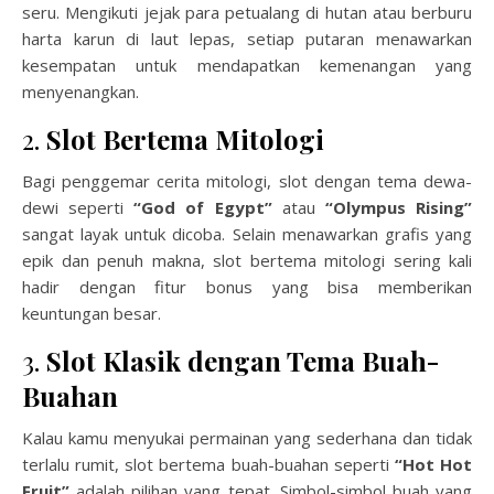
seru. Mengikuti jejak para petualang di hutan atau berburu
harta karun di laut lepas, setiap putaran menawarkan
kesempatan untuk mendapatkan kemenangan yang
menyenangkan.
2.
Slot Bertema Mitologi
Bagi penggemar cerita mitologi, slot dengan tema dewa-
dewi seperti
“God of Egypt”
atau
“Olympus Rising”
sangat layak untuk dicoba. Selain menawarkan grafis yang
epik dan penuh makna, slot bertema mitologi sering kali
hadir dengan fitur bonus yang bisa memberikan
keuntungan besar.
3.
Slot Klasik dengan Tema Buah-
Buahan
Kalau kamu menyukai permainan yang sederhana dan tidak
terlalu rumit, slot bertema buah-buahan seperti
“Hot Hot
Fruit”
adalah pilihan yang tepat. Simbol-simbol buah yang