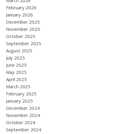
March 2026
February 2026
January 2026
December 2025
November 2025
October 2025
September 2025
August 2025
July 2025
June 2025
May 2025
April 2025
March 2025
February 2025
January 2025
December 2024
November 2024
October 2024
September 2024