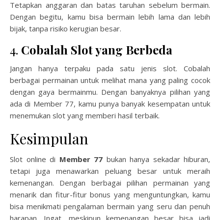
Tetapkan anggaran dan batas taruhan sebelum bermain.
Dengan begitu, kamu bisa bermain lebih lama dan lebih
bijak, tanpa risiko kerugian besar.
4.
Cobalah Slot yang Berbeda
Jangan hanya terpaku pada satu jenis slot. Cobalah
berbagai permainan untuk melihat mana yang paling cocok
dengan gaya bermainmu. Dengan banyaknya pilihan yang
ada di Member 77, kamu punya banyak kesempatan untuk
menemukan slot yang memberi hasil terbaik.
Kesimpulan
Slot online di
Member 77
bukan hanya sekadar hiburan,
tetapi juga menawarkan peluang besar untuk meraih
kemenangan. Dengan berbagai pilihan permainan yang
menarik dan fitur-fitur bonus yang menguntungkan, kamu
bisa menikmati pengalaman bermain yang seru dan penuh
harapan. Ingat, meskipun kemenangan besar bisa jadi