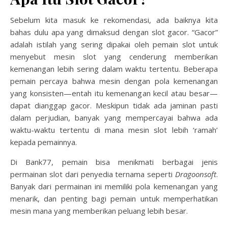
Sebelum kita masuk ke rekomendasi, ada baiknya kita
bahas dulu apa yang dimaksud dengan slot gacor. “Gacor”
adalah istilah yang sering dipakai oleh pemain slot untuk
menyebut mesin slot yang cenderung memberikan
kemenangan lebih sering dalam waktu tertentu. Beberapa
pemain percaya bahwa mesin dengan pola kemenangan
yang konsisten—entah itu kemenangan kecil atau besar—
dapat dianggap gacor. Meskipun tidak ada jaminan pasti
dalam perjudian, banyak yang mempercayai bahwa ada
waktu-waktu tertentu di mana mesin slot lebih ‘ramah’
kepada pemainnya.
Di Bank77, pemain bisa menikmati berbagai jenis
permainan slot dari penyedia ternama seperti
Dragoonsoft
.
Banyak dari permainan ini memiliki pola kemenangan yang
menarik, dan penting bagi pemain untuk memperhatikan
mesin mana yang memberikan peluang lebih besar.