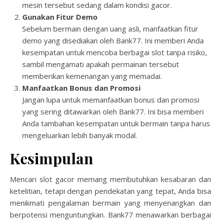
mesin tersebut sedang dalam kondisi gacor.
Gunakan Fitur Demo
Sebelum bermain dengan uang asli, manfaatkan fitur
demo yang disediakan oleh Bank77. Ini memberi Anda
kesempatan untuk mencoba berbagai slot tanpa risiko,
sambil mengamati apakah permainan tersebut
memberikan kemenangan yang memadai.
Manfaatkan Bonus dan Promosi
Jangan lupa untuk memanfaatkan bonus dan promosi
yang sering ditawarkan oleh Bank77. Ini bisa memberi
Anda tambahan kesempatan untuk bermain tanpa harus
mengeluarkan lebih banyak modal.
Kesimpulan
Mencari slot gacor memang membutuhkan kesabaran dan
ketelitian, tetapi dengan pendekatan yang tepat, Anda bisa
menikmati pengalaman bermain yang menyenangkan dan
berpotensi menguntungkan. Bank77 menawarkan berbagai