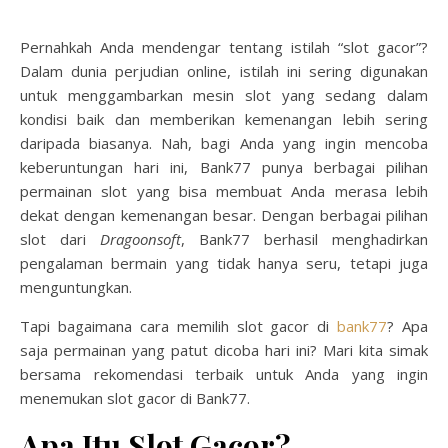
Pernahkah Anda mendengar tentang istilah “slot gacor”?
Dalam dunia perjudian online, istilah ini sering digunakan
untuk menggambarkan mesin slot yang sedang dalam
kondisi baik dan memberikan kemenangan lebih sering
daripada biasanya. Nah, bagi Anda yang ingin mencoba
keberuntungan hari ini, Bank77 punya berbagai pilihan
permainan slot yang bisa membuat Anda merasa lebih
dekat dengan kemenangan besar. Dengan berbagai pilihan
slot dari
Dragoonsoft
, Bank77 berhasil menghadirkan
pengalaman bermain yang tidak hanya seru, tetapi juga
menguntungkan.
Tapi bagaimana cara memilih slot gacor di
bank77
? Apa
saja permainan yang patut dicoba hari ini? Mari kita simak
bersama rekomendasi terbaik untuk Anda yang ingin
menemukan slot gacor di Bank77.
Apa Itu Slot Gacor?