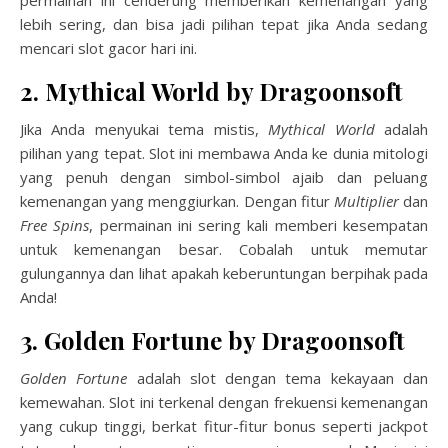
permainan ini cenderung memberikan kemenangan yang
lebih sering, dan bisa jadi pilihan tepat jika Anda sedang
mencari slot gacor hari ini.
2. Mythical World by Dragoonsoft
Jika Anda menyukai tema mistis,
Mythical World
adalah
pilihan yang tepat. Slot ini membawa Anda ke dunia mitologi
yang penuh dengan simbol-simbol ajaib dan peluang
kemenangan yang menggiurkan. Dengan fitur
Multiplier
dan
Free Spins
, permainan ini sering kali memberi kesempatan
untuk kemenangan besar. Cobalah untuk memutar
gulungannya dan lihat apakah keberuntungan berpihak pada
Anda!
3. Golden Fortune by Dragoonsoft
Golden Fortune
adalah slot dengan tema kekayaan dan
kemewahan. Slot ini terkenal dengan frekuensi kemenangan
yang cukup tinggi, berkat fitur-fitur bonus seperti jackpot