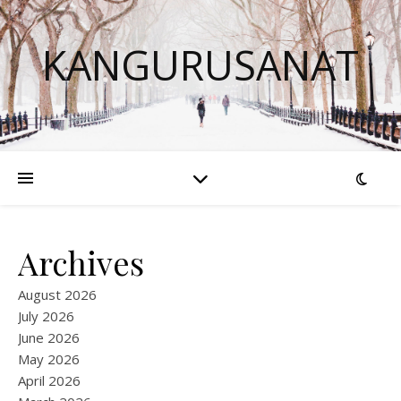
KANGURUSANAT
Archives
August 2026
July 2026
June 2026
May 2026
April 2026