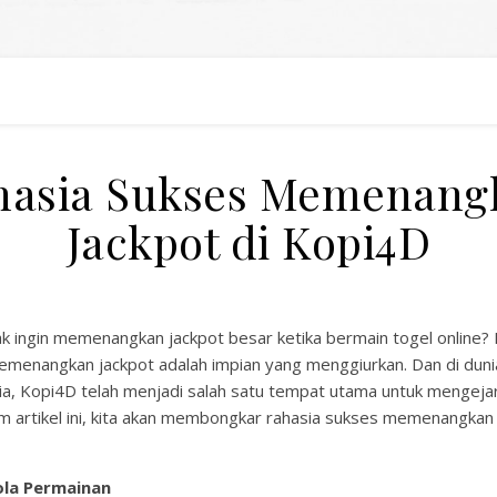
hasia Sukses Memenang
Jackpot di Kopi4D
ak ingin memenangkan jackpot besar ketika bermain togel online? 
memenangkan jackpot adalah impian yang menggiurkan. Dan di duni
ia, Kopi4D telah menjadi salah satu tempat utama untuk mengeja
m artikel ini, kita akan membongkar rahasia sukses memenangkan 
la Permainan