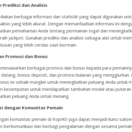
Prediksi dan Analisis
akan berbagai informasi dan statistik yang dapat digunakan unt
nalisis yang lebih akurat. Dengan memanfaatkan informasi ini denga
atkan pemahaman Anda tentang permainan togel dan meningkatk
aih jackpot. Gunakan prediksi dan analisis sebagai alat untuk m
usan yang lebih cerdas saat bermain.
n Promosi dan Bonus
 menawarkan berbagai promosi dan bonus kepada para pemainnya
 datang, bonus deposit, dan promosi bulanan yang menggiurkan.
nus ini sebaik mungkin untuk meningkatkan peluang Anda untuk m
an kesempatan untuk mendapatkan tambahan modal atau putaran 
atkan peluang Anda untuk menang.
si dengan Komunitas Pemain
gan komunitas pemain di Kopi4D juga dapat menjadi kunci sukse
an berkomunikasi dan berbagi pengalaman dengan sesama pemain