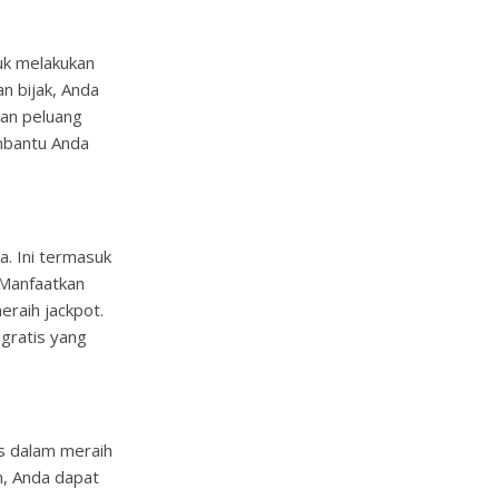
uk melakukan
n bijak, Anda
an peluang
embantu Anda
. Ini termasuk
 Manfaatkan
eraih jackpot.
gratis yang
s dalam meraih
, Anda dapat