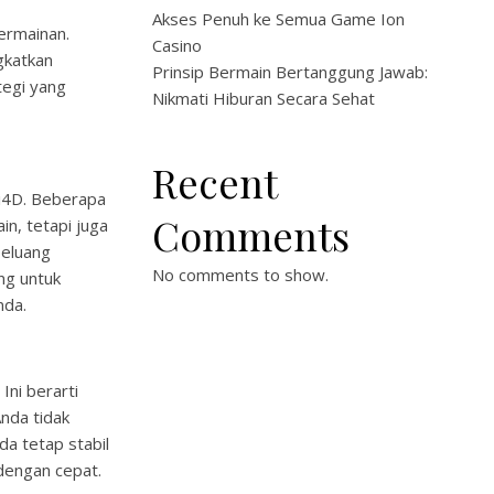
Akses Penuh ke Semua Game Ion
ermainan.
Casino
gkatkan
Prinsip Bermain Bertanggung Jawab:
tegi yang
Nikmati Hiburan Secara Sehat
Recent
pi4D. Beberapa
Comments
in, tetapi juga
peluang
No comments to show.
ng untuk
nda.
Ini berarti
nda tidak
a tetap stabil
 dengan cepat.