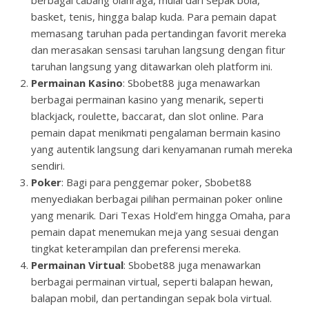
berbagai cabang olahraga, mulai dari sepak bola,
basket, tenis, hingga balap kuda. Para pemain dapat
memasang taruhan pada pertandingan favorit mereka
dan merasakan sensasi taruhan langsung dengan fitur
taruhan langsung yang ditawarkan oleh platform ini.
Permainan Kasino
: Sbobet88 juga menawarkan
berbagai permainan kasino yang menarik, seperti
blackjack, roulette, baccarat, dan slot online. Para
pemain dapat menikmati pengalaman bermain kasino
yang autentik langsung dari kenyamanan rumah mereka
sendiri.
Poker
: Bagi para penggemar poker, Sbobet88
menyediakan berbagai pilihan permainan poker online
yang menarik. Dari Texas Hold’em hingga Omaha, para
pemain dapat menemukan meja yang sesuai dengan
tingkat keterampilan dan preferensi mereka.
Permainan Virtual
: Sbobet88 juga menawarkan
berbagai permainan virtual, seperti balapan hewan,
balapan mobil, dan pertandingan sepak bola virtual.