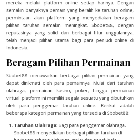
mereka melalui platform online setiap harinya. Dengan
semakin banyaknya pemain yang beralih ke taruhan online,
permintaan akan platform yang menyediakan beragam
pilihan taruhan semakin meningkat. Sbobet88, dengan
reputasinya yang solid dan berbagai fitur unggulannya,
telah menjadi pilihan utama bagi para penjudi online di
Indonesia.
Beragam Pilihan Permainan
Sbobet88 menawarkan berbagai pilihan permainan yang
dapat dinikmati oleh para pemainnya. Mulai dari taruhan
olahraga, permainan kasino, poker, hingga permainan
virtual, platform ini memiliki segala sesuatu yang dibutuhkan
oleh para penggemar taruhan online. Berikut adalah
beberapa kategori permainan yang tersedia di Sbobet88:
Taruhan Olahraga
: Bagi para penggemar olahraga,
Sbobet88 menyediakan berbagai pilihan taruhan di