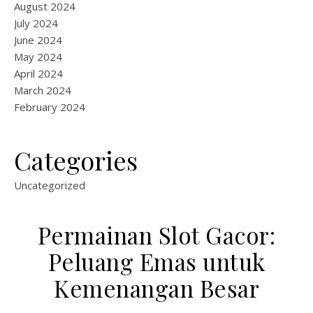
August 2024
July 2024
June 2024
May 2024
April 2024
March 2024
February 2024
Categories
Uncategorized
Permainan Slot Gacor:
Peluang Emas untuk
Kemenangan Besar