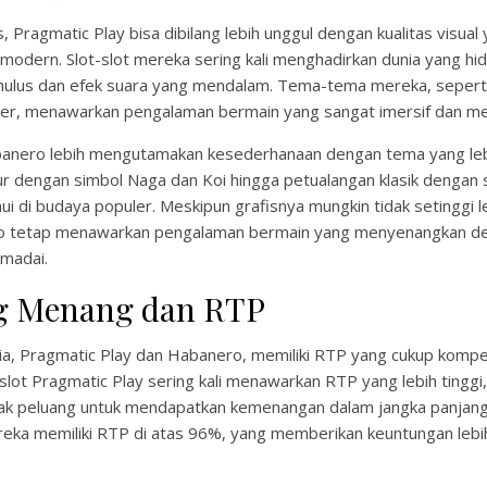
s, Pragmatic Play bisa dibilang lebih unggul dengan kualitas visual
modern. Slot-slot mereka sering kali menghadirkan dunia yang h
mulus dan efek suara yang mendalam. Tema-tema mereka, seperti
ter, menawarkan pengalaman bermain yang sangat imersif dan me
 Habanero lebih mengutamakan kesederhanaan dengan tema yang le
ur dengan simbol Naga dan Koi hingga petualangan klasik dengan 
mui di budaya populer. Meskipun grafisnya mungkin tidak setinggi 
o tetap menawarkan pengalaman bermain yang menyenangkan den
emadai.
g Menang dan RTP
a, Pragmatic Play dan Habanero, memiliki RTP yang cukup kompet
lot Pragmatic Play sering kali menawarkan RTP yang lebih tinggi,
yak peluang untuk mendapatkan kemenangan dalam jangka panjan
eka memiliki RTP di atas 96%, yang memberikan keuntungan lebi