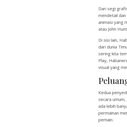
Dari segi grafi
mendetail dan 
animasi yang 
atau John Hun
Di sisi lain,
dari dunia Tim
sering kita te
Play, Habaner
visual yang m
Peluan
Kedua penyedi
secara umum, s
ada lebih ban
permainan mer
pemain.