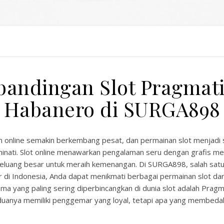
bandingan Slot Pragmati
Habanero di SURGA898
n online semakin berkembang pesat, dan permainan slot menjadi 
iminati. Slot online menawarkan pengalaman seru dengan grafis 
eluang besar untuk meraih kemenangan. Di SURGA898, salah satu 
r di Indonesia, Anda dapat menikmati berbagai permainan slot da
ama yang paling sering diperbincangkan di dunia slot adalah Pragm
uanya memiliki penggemar yang loyal, tetapi apa yang membeda