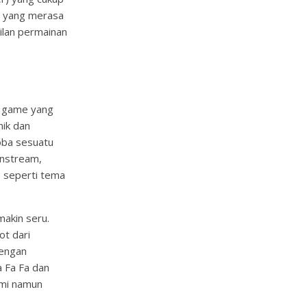
in yang merasa
ilan permainan
a game yang
nik dan
oba sesuatu
nstream,
 seperti tema
akin seru.
t dari
dengan
 Fa Fa dan
ami namun