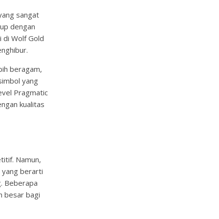
 yang sangat
idup dengan
 di Wolf Gold
nghibur.
bih beragam,
simbol yang
level Pragmatic
gan kualitas
itif. Namun,
 yang berarti
g. Beberapa
h besar bagi