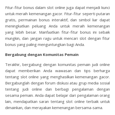
Fitur-fitur bonus dalam slot online juga dapat menjadi kunci
untuk meraih kemenangan gacor. Fitur-fitur seperti putaran
gratis, permainan bonus interaktif, dan simbol liar dapat
meningkatkan peluang Anda untuk meraih kemenangan
yang lebih besar. Manfaatkan fitur-fitur bonus ini sebaik
mungkin, dan jangan ragu untuk mencari slot dengan fitur
bonus yang paling menguntungkan bagi Anda.
Bergabung dengan Komunitas Pemain
Terakhir, bergabung dengan komunitas pemain judi online
dapat memberikan Anda wawasan dan tips berharga
tentang slot online yang menghasilkan kemenangan gacor.
Bergabunglah dengan forum diskusi atau grup media sosial
tentang judi online dan berbagi pengalaman dengan
sesama pemain. Anda dapat belajar dari pengalaman orang
lain, mendapatkan saran tentang slot online terbaik untuk
dimainkan, dan merayakan kemenangan bersama-sama.