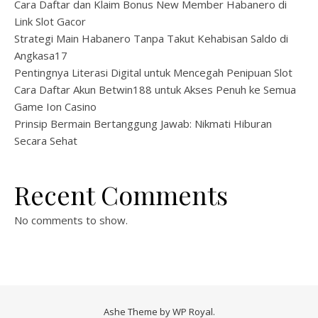
Cara Daftar dan Klaim Bonus New Member Habanero di
Link Slot Gacor
Strategi Main Habanero Tanpa Takut Kehabisan Saldo di
Angkasa17
Pentingnya Literasi Digital untuk Mencegah Penipuan Slot
Cara Daftar Akun Betwin188 untuk Akses Penuh ke Semua
Game Ion Casino
Prinsip Bermain Bertanggung Jawab: Nikmati Hiburan
Secara Sehat
Recent Comments
No comments to show.
Ashe Theme by
WP Royal
.