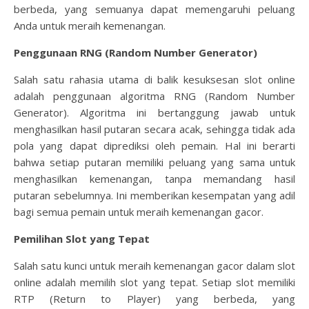
berbeda, yang semuanya dapat memengaruhi peluang
Anda untuk meraih kemenangan.
Penggunaan RNG (Random Number Generator)
Salah satu rahasia utama di balik kesuksesan slot online
adalah penggunaan algoritma RNG (Random Number
Generator). Algoritma ini bertanggung jawab untuk
menghasilkan hasil putaran secara acak, sehingga tidak ada
pola yang dapat diprediksi oleh pemain. Hal ini berarti
bahwa setiap putaran memiliki peluang yang sama untuk
menghasilkan kemenangan, tanpa memandang hasil
putaran sebelumnya. Ini memberikan kesempatan yang adil
bagi semua pemain untuk meraih kemenangan gacor.
Pemilihan Slot yang Tepat
Salah satu kunci untuk meraih kemenangan gacor dalam slot
online adalah memilih slot yang tepat. Setiap slot memiliki
RTP (Return to Player) yang berbeda, yang