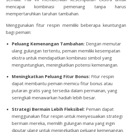
mencapai kombinasi pemenang tanpa harus
mempertaruhkan taruhan tambahan.
Menggunakan fitur respin memiliki beberapa keuntungan
bagi pemain:
Peluang Kemenangan Tambahan:
Dengan memutar
ulang gulungan tertentu, pemain memiliki kesempatan
ekstra untuk mendapatkan kombinasi simbol yang
menguntungkan, meningkatkan potensi kemenangan.
Meningkatkan Peluang Fitur Bonus:
Fitur respin
dapat membantu pemain memicu fitur bonus atau
putaran gratis yang tersedia dalam permainan, yang
seringkali menawarkan hadiah lebih besar.
Strategi Bermain Lebih Fleksibel:
Pemain dapat
menggunakan fitur respin untuk menyesuaikan strategi
bermain mereka, memilih gulungan mana yang ingin
diputar ulang untuk meningkatkan peluang kemenangan.