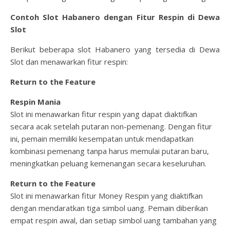
Contoh Slot Habanero dengan Fitur Respin di Dewa
Slot
Berikut beberapa slot Habanero yang tersedia di Dewa
Slot dan menawarkan fitur respin:
Return to the Feature
Respin Mania
Slot ini menawarkan fitur respin yang dapat diaktifkan
secara acak setelah putaran non-pemenang.
Dengan fitur
ini, pemain memiliki kesempatan untuk mendapatkan
kombinasi pemenang tanpa harus memulai putaran baru,
meningkatkan peluang kemenangan secara keseluruhan.
Return to the Feature
Slot ini menawarkan fitur Money Respin yang diaktifkan
dengan mendaratkan tiga simbol uang.
Pemain diberikan
empat respin awal, dan setiap simbol uang tambahan yang