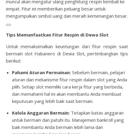
muncul akan mengatur ulang penghitung respin kembali ke
empat.
Fitur ini memberikan peluang besar untuk
mengumpulkan simbol uang dan meraih kemenangan besar.
Tips Memanfaatkan Fitur Respin di Dewa Slot
Untuk memaksimalkan keuntungan dari fitur respin saat
bermain slot Habanero di Dewa Slot, pertimbangkan tips
berikut:
Pahami Aturan Permainan:
Sebelum bermain, pelajari
aturan dan mekanisme fitur respin dalam slot yang Anda
pilih. Setiap slot memiliki cara kerja fitur yang berbeda,
dan memahami hal ini akan membantu Anda membuat
keputusan yang lebih baik saat bermain.
Kelola Anggaran Bermain:
Tetapkan batas anggaran
untuk bermain dan patuhi itu. Manajemen bankroll yang
baik membantu Anda bermain lebih lama dan