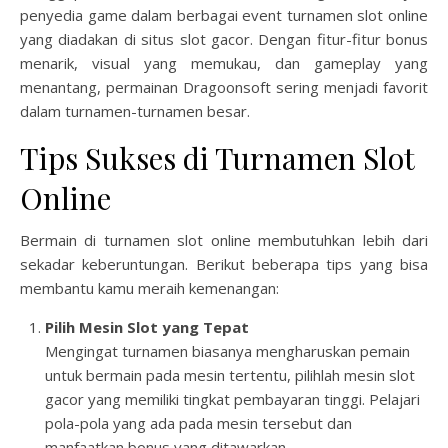
penyedia game dalam berbagai event turnamen slot online
yang diadakan di situs slot gacor. Dengan fitur-fitur bonus
menarik, visual yang memukau, dan gameplay yang
menantang, permainan Dragoonsoft sering menjadi favorit
dalam turnamen-turnamen besar.
Tips Sukses di Turnamen Slot
Online
Bermain di turnamen slot online membutuhkan lebih dari
sekadar keberuntungan. Berikut beberapa tips yang bisa
membantu kamu meraih kemenangan:
Pilih Mesin Slot yang Tepat
Mengingat turnamen biasanya mengharuskan pemain
untuk bermain pada mesin tertentu, pilihlah mesin slot
gacor yang memiliki tingkat pembayaran tinggi. Pelajari
pola-pola yang ada pada mesin tersebut dan
manfaatkan bonus yang ditawarkan.