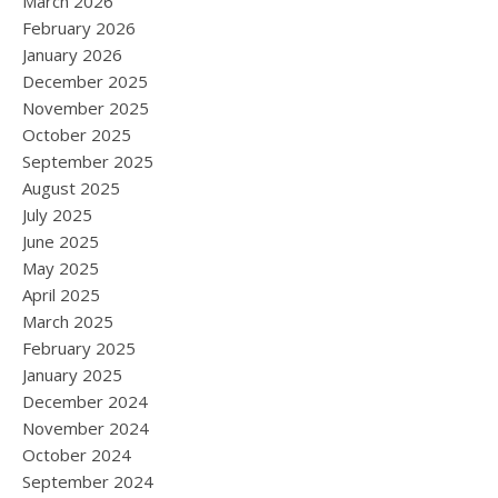
March 2026
February 2026
January 2026
December 2025
November 2025
October 2025
September 2025
August 2025
July 2025
June 2025
May 2025
April 2025
March 2025
February 2025
January 2025
December 2024
November 2024
October 2024
September 2024