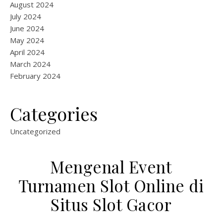
August 2024
July 2024
June 2024
May 2024
April 2024
March 2024
February 2024
Categories
Uncategorized
Mengenal Event
Turnamen Slot Online di
Situs Slot Gacor