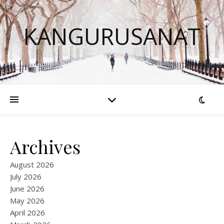
KANGURUSANAT
Archives
August 2026
July 2026
June 2026
May 2026
April 2026