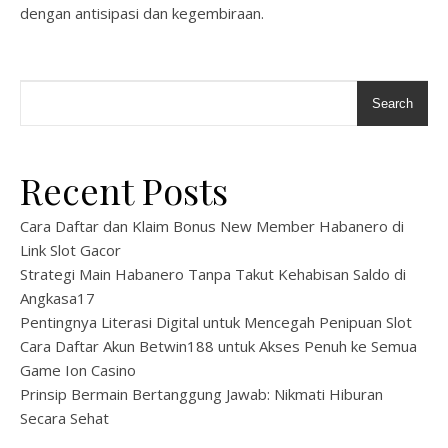
dengan antisipasi dan kegembiraan.
Search
Recent Posts
Cara Daftar dan Klaim Bonus New Member Habanero di
Link Slot Gacor
Strategi Main Habanero Tanpa Takut Kehabisan Saldo di
Angkasa17
Pentingnya Literasi Digital untuk Mencegah Penipuan Slot
Cara Daftar Akun Betwin188 untuk Akses Penuh ke Semua
Game Ion Casino
Prinsip Bermain Bertanggung Jawab: Nikmati Hiburan
Secara Sehat