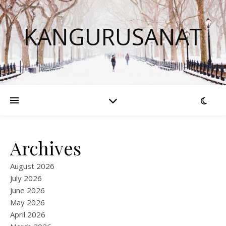
KANGURUSANAT
Archives
August 2026
July 2026
June 2026
May 2026
April 2026