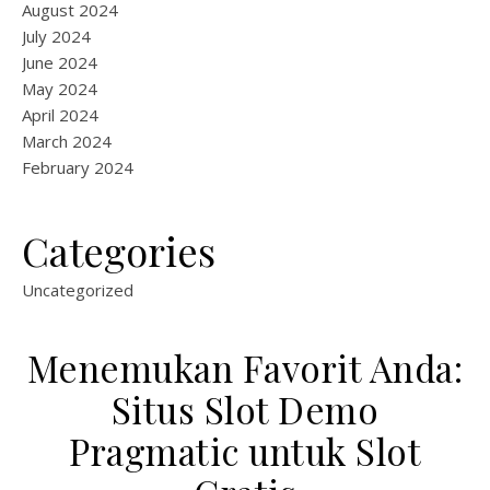
August 2024
July 2024
June 2024
May 2024
April 2024
March 2024
February 2024
Categories
Uncategorized
Menemukan Favorit Anda:
Situs Slot Demo
Pragmatic untuk Slot