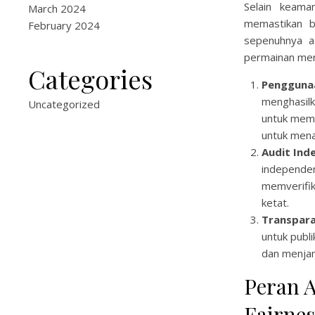
Selain keama
March 2024
memastikan b
February 2024
sepenuhnya ac
permainan mer
Categories
Pengguna
menghasilk
Uncategorized
untuk memp
untuk men
Audit Ind
independen
memverifik
ketat.
Transpara
untuk publ
dan menjam
Peran 
Fairnes