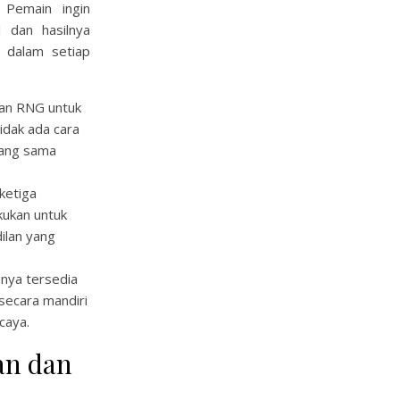
 Pemain ingin
 dan hasilnya
n dalam setiap
kan RNG untuk
idak ada cara
yang sama
ketiga
kukan untuk
ilan yang
anya tersedia
secara mandiri
caya.
an dan