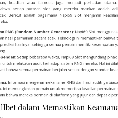
nan, keadilan atau fairness juga menjadi perhatian utama.
ahwa setiap putaran slot yang mereka mainkan adalah adil
ak. Berikut adalah bagaimana Napi69 Slot menjamin keadila
eka:
an RNG (Random Number Generator)
: Napi69 Slot mengguna
an hasil permainan secara acak. Teknologi ini memastikan bahwa t
rediksi hasilnya, sehingga semua pemain memiliki kesempatan 
ang.
ependen
: Setiap beberapa waktu, Napi69 Slot mengundang pihak 
 untuk melakukan audit terhadap sistem RNG mereka. Hal ini dila
asi bahwa semua permainan berjalan sesuai dengan standar kead
nsi
: Informasi mengenai mekanisme RNG dan hasil auditnya bias
ik. Ini memungkinkan pemain untuk memeriksa keadilan permainan 
in bahwa mereka bermain di platform yang jujur dan dapat diper
Allbet dalam Memastikan Keaman
s