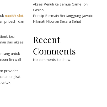
Akses Penuh ke Semua Game Ion
Casino
suk
napi69 slot
.
Prinsip Bermain Bertanggung Jawab:
a pribadi dan
Nikmati Hiburan Secara Sehat
Recent
dienkripsi
man dari akses
Comments
ancang untuk
naan firewall
No comments to show.
an provider
manan tingkat
 untuk