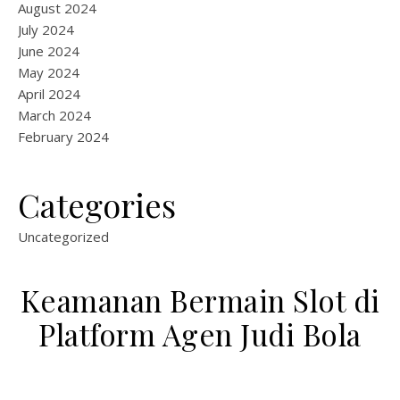
August 2024
July 2024
June 2024
May 2024
April 2024
March 2024
February 2024
Categories
Uncategorized
Keamanan Bermain Slot di
Platform Agen Judi Bola