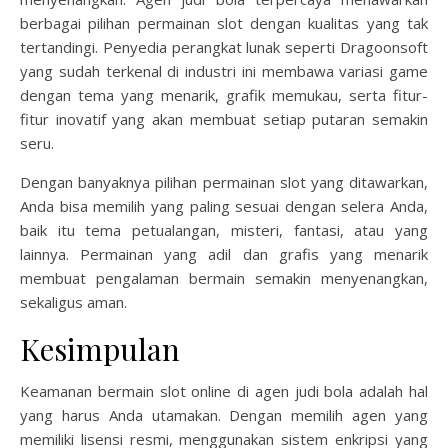
berbagai pilihan permainan slot dengan kualitas yang tak
tertandingi. Penyedia perangkat lunak seperti Dragoonsoft
yang sudah terkenal di industri ini membawa variasi game
dengan tema yang menarik, grafik memukau, serta fitur-
fitur inovatif yang akan membuat setiap putaran semakin
seru.
Dengan banyaknya pilihan permainan slot yang ditawarkan,
Anda bisa memilih yang paling sesuai dengan selera Anda,
baik itu tema petualangan, misteri, fantasi, atau yang
lainnya. Permainan yang adil dan grafis yang menarik
membuat pengalaman bermain semakin menyenangkan,
sekaligus aman.
Kesimpulan
Keamanan bermain slot online di agen judi bola adalah hal
yang harus Anda utamakan. Dengan memilih agen yang
memiliki lisensi resmi, menggunakan sistem enkripsi yang