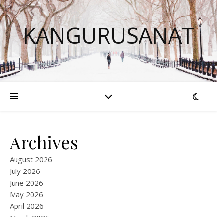
KANGURUSANAT
Archives
August 2026
July 2026
June 2026
May 2026
April 2026