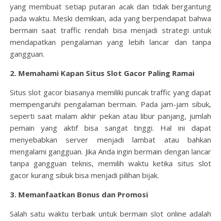
yang membuat setiap putaran acak dan tidak bergantung
pada waktu. Meski demikian, ada yang berpendapat bahwa
bermain saat traffic rendah bisa menjadi strategi untuk
mendapatkan pengalaman yang lebih lancar dan tanpa
gangguan.
2. Memahami Kapan Situs Slot Gacor Paling Ramai
Situs slot gacor biasanya memiliki puncak traffic yang dapat
mempengaruhi pengalaman bermain. Pada jam-jam sibuk,
seperti saat malam akhir pekan atau libur panjang, jumlah
pemain yang aktif bisa sangat tinggi. Hal ini dapat
menyebabkan server menjadi lambat atau bahkan
mengalami gangguan. Jika Anda ingin bermain dengan lancar
tanpa gangguan teknis, memilih waktu ketika situs slot
gacor kurang sibuk bisa menjadi pilihan bijak.
3. Memanfaatkan Bonus dan Promosi
Salah satu waktu terbaik untuk bermain slot online adalah