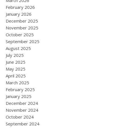
March 2026
February 2026
January 2026
December 2025
November 2025
October 2025
September 2025
August 2025
July 2025
June 2025
May 2025
April 2025
March 2025
February 2025
January 2025
December 2024
November 2024
October 2024
September 2024