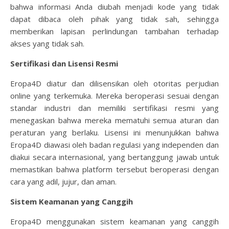
bahwa informasi Anda diubah menjadi kode yang tidak
dapat dibaca oleh pihak yang tidak sah, sehingga
memberikan lapisan perlindungan tambahan terhadap
akses yang tidak sah.
Sertifikasi dan Lisensi Resmi
Eropa4D diatur dan dilisensikan oleh otoritas perjudian
online yang terkemuka. Mereka beroperasi sesuai dengan
standar industri dan memiliki sertifikasi resmi yang
menegaskan bahwa mereka mematuhi semua aturan dan
peraturan yang berlaku. Lisensi ini menunjukkan bahwa
Eropa4D diawasi oleh badan regulasi yang independen dan
diakui secara internasional, yang bertanggung jawab untuk
memastikan bahwa platform tersebut beroperasi dengan
cara yang adil, jujur, dan aman.
Sistem Keamanan yang Canggih
Eropa4D menggunakan sistem keamanan yang canggih