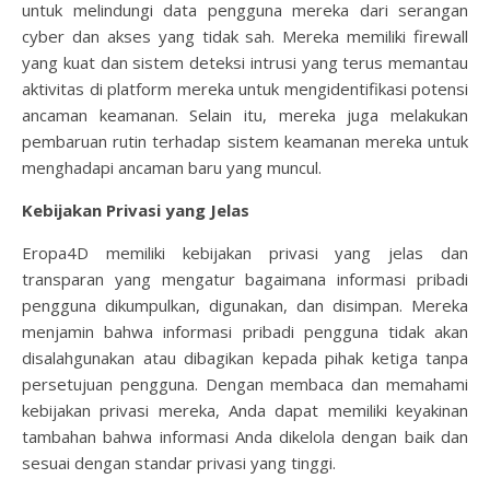
untuk melindungi data pengguna mereka dari serangan
cyber dan akses yang tidak sah. Mereka memiliki firewall
yang kuat dan sistem deteksi intrusi yang terus memantau
aktivitas di platform mereka untuk mengidentifikasi potensi
ancaman keamanan. Selain itu, mereka juga melakukan
pembaruan rutin terhadap sistem keamanan mereka untuk
menghadapi ancaman baru yang muncul.
Kebijakan Privasi yang Jelas
Eropa4D memiliki kebijakan privasi yang jelas dan
transparan yang mengatur bagaimana informasi pribadi
pengguna dikumpulkan, digunakan, dan disimpan. Mereka
menjamin bahwa informasi pribadi pengguna tidak akan
disalahgunakan atau dibagikan kepada pihak ketiga tanpa
persetujuan pengguna. Dengan membaca dan memahami
kebijakan privasi mereka, Anda dapat memiliki keyakinan
tambahan bahwa informasi Anda dikelola dengan baik dan
sesuai dengan standar privasi yang tinggi.