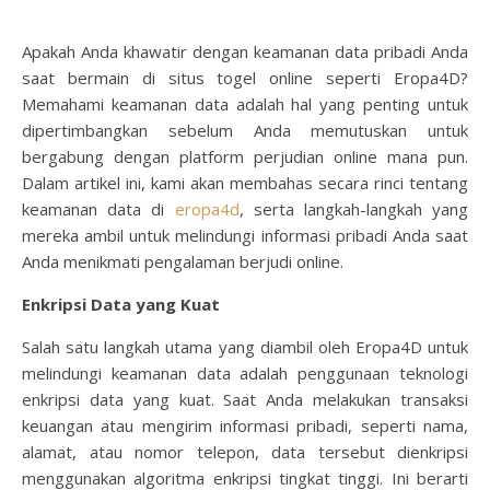
Apakah Anda khawatir dengan keamanan data pribadi Anda
saat bermain di situs togel online seperti Eropa4D?
Memahami keamanan data adalah hal yang penting untuk
dipertimbangkan sebelum Anda memutuskan untuk
bergabung dengan platform perjudian online mana pun.
Dalam artikel ini, kami akan membahas secara rinci tentang
keamanan data di
eropa4d
, serta langkah-langkah yang
mereka ambil untuk melindungi informasi pribadi Anda saat
Anda menikmati pengalaman berjudi online.
Enkripsi Data yang Kuat
Salah satu langkah utama yang diambil oleh Eropa4D untuk
melindungi keamanan data adalah penggunaan teknologi
enkripsi data yang kuat. Saat Anda melakukan transaksi
keuangan atau mengirim informasi pribadi, seperti nama,
alamat, atau nomor telepon, data tersebut dienkripsi
menggunakan algoritma enkripsi tingkat tinggi. Ini berarti