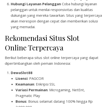
Hubungi Layanan Pelanggan
Coba hubungi layanan
pelanggan untuk menilai responsivitas dan kualitas
dukungan yang mereka tawarkan. Situs yang terpercaya
akan merespon dengan cepat dan memberikan solusi
yang memadai.
Rekomendasi Situs Slot
Online Terpercaya
Berikut beberapa situs slot online terpercaya yang dapat
dipertimbangkan oleh pemain Indonesia:
DewaSlot88
Lisensi
: PAGCOR
Keamanan
: Enkripsi SSL
Variasi Permainan
: Microgaming, NetEnt,
Pragmatic Play
Bonus
: Bonus selamat datang 100% hingga Rp