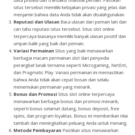
data pribadi dan transaksi finansial pemain. Pastikan
situs tersebut memiliki kebijakan privasi yang jelas dan
menjamin bahwa data Anda tidak akan disalahgunakan.
Reputasi dan Ulasan
Baca ulasan dari pemain lain dan
cari tahu reputasi situs tersebut. Situs slot online
terpercaya biasanya memiliki banyak ulasan positif dan
umpan balik yang baik dari pemain.
Variasi Permainan
Situs yang baik menawarkan
berbagai macam permainan slot dari penyedia
perangkat lunak ternama seperti Microgaming, NetEnt,
dan Pragmatic Play. Variasi permainan ini memastikan
bahwa Anda tidak akan cepat bosan dan selalu
menemukan permainan yang menarik.
Bonus dan Promosi
Situs slot online terpercaya
menawarkan berbagai bonus dan promosi menarik,
seperti bonus selamat datang, bonus deposit, free
spins, dan program loyalitas. Bonus ini memberikan nilai
tambah dan meningkatkan peluang Anda untuk menang.
Metode Pembayaran
Pastikan situs menawarkan