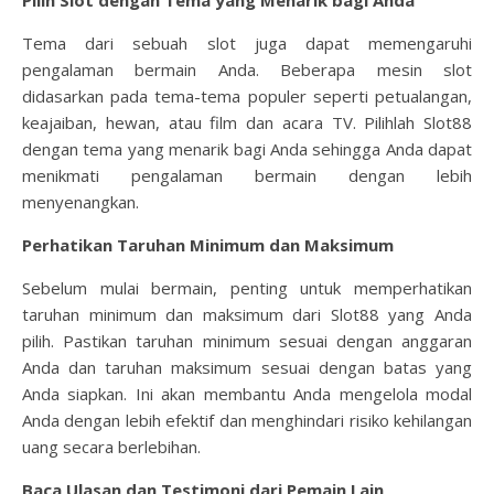
Pilih Slot dengan Tema yang Menarik bagi Anda
Tema dari sebuah slot juga dapat memengaruhi
pengalaman bermain Anda. Beberapa mesin slot
didasarkan pada tema-tema populer seperti petualangan,
keajaiban, hewan, atau film dan acara TV. Pilihlah Slot88
dengan tema yang menarik bagi Anda sehingga Anda dapat
menikmati pengalaman bermain dengan lebih
menyenangkan.
Perhatikan Taruhan Minimum dan Maksimum
Sebelum mulai bermain, penting untuk memperhatikan
taruhan minimum dan maksimum dari Slot88 yang Anda
pilih. Pastikan taruhan minimum sesuai dengan anggaran
Anda dan taruhan maksimum sesuai dengan batas yang
Anda siapkan. Ini akan membantu Anda mengelola modal
Anda dengan lebih efektif dan menghindari risiko kehilangan
uang secara berlebihan.
Baca Ulasan dan Testimoni dari Pemain Lain