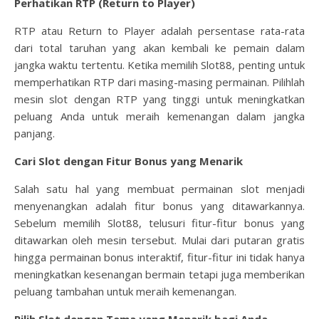
Perhatikan RTP (Return to Player)
RTP atau Return to Player adalah persentase rata-rata
dari total taruhan yang akan kembali ke pemain dalam
jangka waktu tertentu. Ketika memilih Slot88, penting untuk
memperhatikan RTP dari masing-masing permainan. Pilihlah
mesin slot dengan RTP yang tinggi untuk meningkatkan
peluang Anda untuk meraih kemenangan dalam jangka
panjang.
Cari Slot dengan Fitur Bonus yang Menarik
Salah satu hal yang membuat permainan slot menjadi
menyenangkan adalah fitur bonus yang ditawarkannya.
Sebelum memilih Slot88, telusuri fitur-fitur bonus yang
ditawarkan oleh mesin tersebut. Mulai dari putaran gratis
hingga permainan bonus interaktif, fitur-fitur ini tidak hanya
meningkatkan kesenangan bermain tetapi juga memberikan
peluang tambahan untuk meraih kemenangan.