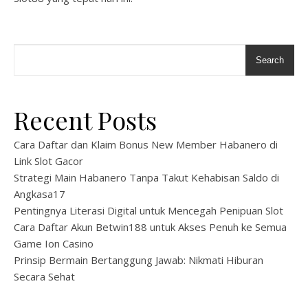
Search
Recent Posts
Cara Daftar dan Klaim Bonus New Member Habanero di
Link Slot Gacor
Strategi Main Habanero Tanpa Takut Kehabisan Saldo di
Angkasa17
Pentingnya Literasi Digital untuk Mencegah Penipuan Slot
Cara Daftar Akun Betwin188 untuk Akses Penuh ke Semua
Game Ion Casino
Prinsip Bermain Bertanggung Jawab: Nikmati Hiburan
Secara Sehat