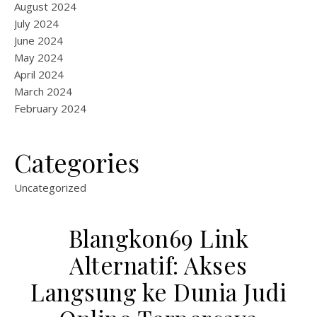
August 2024
July 2024
June 2024
May 2024
April 2024
March 2024
February 2024
Categories
Uncategorized
Blangkon69 Link
Alternatif: Akses
Langsung ke Dunia Judi