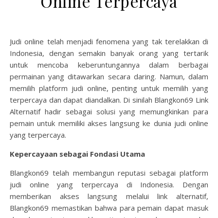
Online Terpercaya
Judi online telah menjadi fenomena yang tak terelakkan di
Indonesia, dengan semakin banyak orang yang tertarik
untuk mencoba keberuntungannya dalam berbagai
permainan yang ditawarkan secara daring. Namun, dalam
memilih platform judi online, penting untuk memilih yang
terpercaya dan dapat diandalkan. Di sinilah Blangkon69 Link
Alternatif hadir sebagai solusi yang memungkinkan para
pemain untuk memiliki akses langsung ke dunia judi online
yang terpercaya.
Kepercayaan sebagai Fondasi Utama
Blangkon69 telah membangun reputasi sebagai platform
judi online yang terpercaya di Indonesia. Dengan
memberikan akses langsung melalui link alternatif,
Blangkon69 memastikan bahwa para pemain dapat masuk