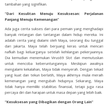
tambahan yang signifikan.
“Dari Kesulitan Menuju Kesuksesan: Perjalanan
Panjang Menuju Kemenangan”
Ada juga cerita sukses dari para pemain yang menghadapi
banyak rintangan dan tantangan dalam hidup mereka. Ini
adalah cerita yang dialami oleh Maya, seorang ibu tunggal
dari Jakarta. Maya telah berjuang keras untuk mencari
nafkah bagi keluarganya setelah kehilangan pekerjaannya.
Dia kemudian menemukan Virus69 Slot dan memutuskan
untuk mencoba keberuntungannya. Meskipun awalnya
mengalami kekalahan, Maya tidak menyerah. Dengan tekad
yang kuat dan tekun berlatih, Maya akhirnya mulai meraih
kemenangan yang mengubah hidupnya. Sekarang, Maya
tidak hanya memiliki stabilitas finansial, tetapi juga rasa
percaya diri dan harapan untuk masa depan yang lebih baik.
“Kesuksesan yang Dibagikan dengan Orang Lain”