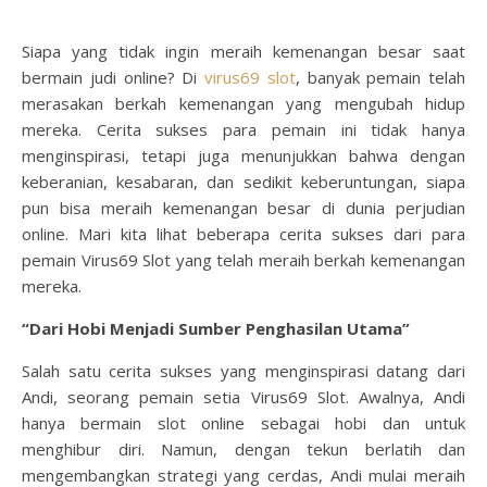
Siapa yang tidak ingin meraih kemenangan besar saat
bermain judi online? Di
virus69 slot
, banyak pemain telah
merasakan berkah kemenangan yang mengubah hidup
mereka. Cerita sukses para pemain ini tidak hanya
menginspirasi, tetapi juga menunjukkan bahwa dengan
keberanian, kesabaran, dan sedikit keberuntungan, siapa
pun bisa meraih kemenangan besar di dunia perjudian
online. Mari kita lihat beberapa cerita sukses dari para
pemain Virus69 Slot yang telah meraih berkah kemenangan
mereka.
“Dari Hobi Menjadi Sumber Penghasilan Utama”
Salah satu cerita sukses yang menginspirasi datang dari
Andi, seorang pemain setia Virus69 Slot. Awalnya, Andi
hanya bermain slot online sebagai hobi dan untuk
menghibur diri. Namun, dengan tekun berlatih dan
mengembangkan strategi yang cerdas, Andi mulai meraih