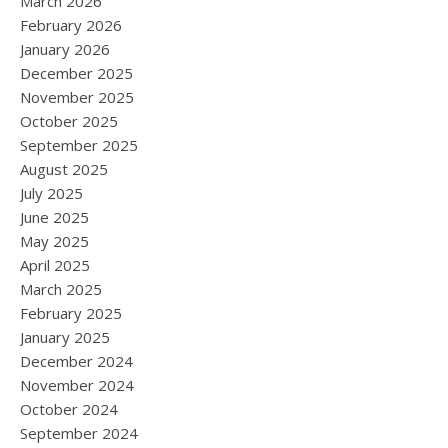
March 2026
February 2026
January 2026
December 2025
November 2025
October 2025
September 2025
August 2025
July 2025
June 2025
May 2025
April 2025
March 2025
February 2025
January 2025
December 2024
November 2024
October 2024
September 2024