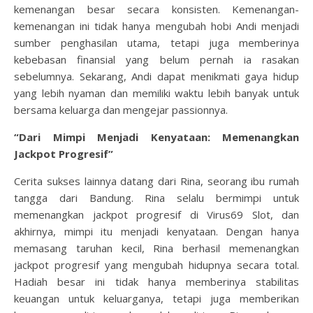
kemenangan besar secara konsisten. Kemenangan-
kemenangan ini tidak hanya mengubah hobi Andi menjadi
sumber penghasilan utama, tetapi juga memberinya
kebebasan finansial yang belum pernah ia rasakan
sebelumnya. Sekarang, Andi dapat menikmati gaya hidup
yang lebih nyaman dan memiliki waktu lebih banyak untuk
bersama keluarga dan mengejar passionnya.
“Dari Mimpi Menjadi Kenyataan: Memenangkan
Jackpot Progresif”
Cerita sukses lainnya datang dari Rina, seorang ibu rumah
tangga dari Bandung. Rina selalu bermimpi untuk
memenangkan jackpot progresif di Virus69 Slot, dan
akhirnya, mimpi itu menjadi kenyataan. Dengan hanya
memasang taruhan kecil, Rina berhasil memenangkan
jackpot progresif yang mengubah hidupnya secara total.
Hadiah besar ini tidak hanya memberinya stabilitas
keuangan untuk keluarganya, tetapi juga memberikan