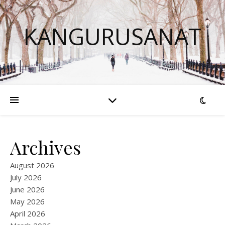
KANGURUSANAT
Archives
August 2026
July 2026
June 2026
May 2026
April 2026