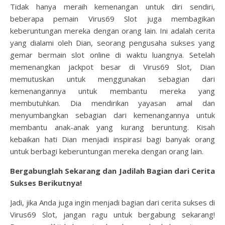
Tidak hanya meraih kemenangan untuk diri sendiri,
beberapa pemain Virus69 Slot juga membagikan
keberuntungan mereka dengan orang lain. Ini adalah cerita
yang dialami oleh Dian, seorang pengusaha sukses yang
gemar bermain slot online di waktu luangnya. Setelah
memenangkan jackpot besar di Virus69 Slot, Dian
memutuskan untuk menggunakan sebagian dari
kemenangannya untuk membantu mereka yang
membutuhkan. Dia mendirikan yayasan amal dan
menyumbangkan sebagian dari kemenangannya untuk
membantu anak-anak yang kurang beruntung. Kisah
kebaikan hati Dian menjadi inspirasi bagi banyak orang
untuk berbagi keberuntungan mereka dengan orang lain.
Bergabunglah Sekarang dan Jadilah Bagian dari Cerita
Sukses Berikutnya!
Jadi, jika Anda juga ingin menjadi bagian dari cerita sukses di
Virus69 Slot, jangan ragu untuk bergabung sekarang!