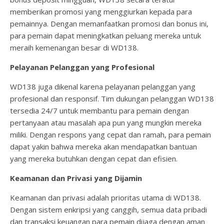
memberikan promosi yang menggiurkan kepada para
pemainnya. Dengan memanfaatkan promosi dan bonus ini,
para pemain dapat meningkatkan peluang mereka untuk
meraih kemenangan besar di WD138.
Pelayanan Pelanggan yang Profesional
WD138 juga dikenal karena pelayanan pelanggan yang
profesional dan responsif. Tim dukungan pelanggan WD138
tersedia 24/7 untuk membantu para pemain dengan
pertanyaan atau masalah apa pun yang mungkin mereka
miliki. Dengan respons yang cepat dan ramah, para pemain
dapat yakin bahwa mereka akan mendapatkan bantuan
yang mereka butuhkan dengan cepat dan efisien.
Keamanan dan Privasi yang Dijamin
Keamanan dan privasi adalah prioritas utama di WD138.
Dengan sistem enkripsi yang canggih, semua data pribadi
dan transaksi keuangan para pemain dijaga dengan aman