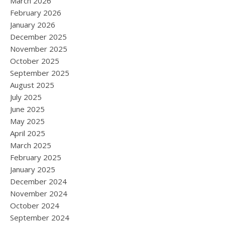
March 2026
February 2026
January 2026
December 2025
November 2025
October 2025
September 2025
August 2025
July 2025
June 2025
May 2025
April 2025
March 2025
February 2025
January 2025
December 2024
November 2024
October 2024
September 2024