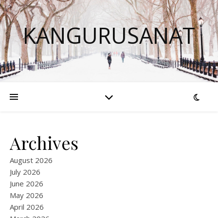
KANGURUSANAT
Archives
August 2026
July 2026
June 2026
May 2026
April 2026