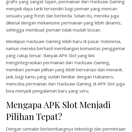
grafis yang sangat tajam, permainan dari Hacksaw Gaming
menjadi daya tarik tersendiri bagi pemain yang mencari
sesuatu yang fresh dan berbeda. Selain itu, mereka juga
dikenal dengan mekanisme permainan yang lebih dinamis,
sehingga membuat pemain tidak mudah bosan.
Meskipun Hacksaw Gaming lebih baru di pasar Indonesia,
namun mereka berhasil membangun komunitas penggemar
yang cukup besar. Banyak APK Slot yang kini
mengintegrasikan permainan dari Hacksaw Gaming,
memberi pemain pilihan yang lebih bervariasi dan menarik.
Jadi, bagi kamu yang sudah familiar dengan Habanero,
mencoba permainan dari Hacksaw Gaming di APK Slot juga
bisa menjadi pengalaman baru yang seru.
Mengapa APK Slot Menjadi
Pilihan Tepat?
Dengan semakin berkembangnya teknologi dan permintaan