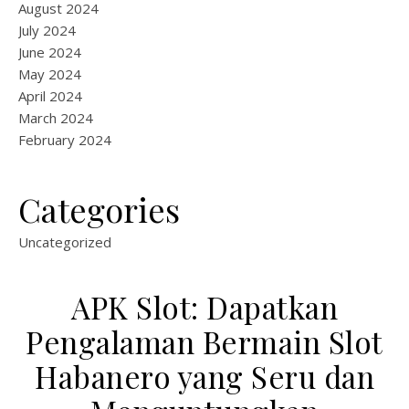
August 2024
July 2024
June 2024
May 2024
April 2024
March 2024
February 2024
Categories
Uncategorized
APK Slot: Dapatkan
Pengalaman Bermain Slot
Habanero yang Seru dan