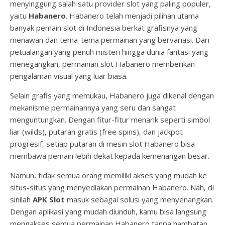
menyinggung salah satu provider slot yang paling populer,
yaitu
Habanero
. Habanero telah menjadi pilihan utama
banyak pemain slot di Indonesia berkat grafisnya yang
menawan dan tema-tema permainan yang bervariasi. Dari
petualangan yang penuh misteri hingga dunia fantasi yang
menegangkan, permainan slot Habanero memberikan
pengalaman visual yang luar biasa.
Selain grafis yang memukau, Habanero juga dikenal dengan
mekanisme permainannya yang seru dan sangat
menguntungkan. Dengan fitur-fitur menarik seperti simbol
liar (wilds), putaran gratis (free spins), dan jackpot
progresif, setiap putaran di mesin slot Habanero bisa
membawa pemain lebih dekat kepada kemenangan besar.
Namun, tidak semua orang memiliki akses yang mudah ke
situs-situs yang menyediakan permainan Habanero. Nah, di
sinilah
APK Slot
masuk sebagai solusi yang menyenangkan.
Dengan aplikasi yang mudah diunduh, kamu bisa langsung
mengakses semua permainan Habanero tanpa hambatan.